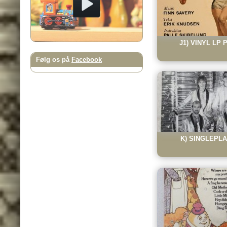
J1) VINYL LP
Følg os på
Facebook
K) SINGLEPLAD