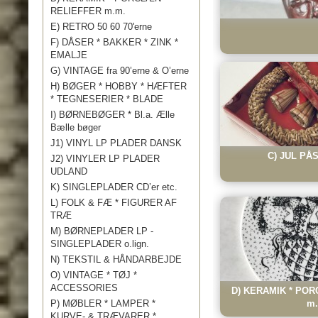
RELIEFFER m.m.
E) RETRO 50 60 70'erne
F) DÅSER * BAKKER * ZINK *
EMALJE
G) VINTAGE fra 90’erne & O’erne
H) BØGER * HOBBY * HÆFTER
* TEGNESERIER * BLADE
I) BØRNEBØGER * Bl.a. Ælle
Bælle bøger
J1) VINYL LP PLADER DANSK
C) JUL PÅ
J2) VINYLER LP PLADER
UDLAND
K) SINGLEPLADER CD’er etc.
L) FOLK & FÆ * FIGURER AF
TRÆ
M) BØRNEPLADER LP -
SINGLEPLADER o.lign.
N) TEKSTIL & HÅNDARBEJDE
O) VINTAGE * TØJ *
ACCESSORIES
D) KERAMIK * POR
P) MØBLER * LAMPER *
m.
KURVE- & TRÆVARER *