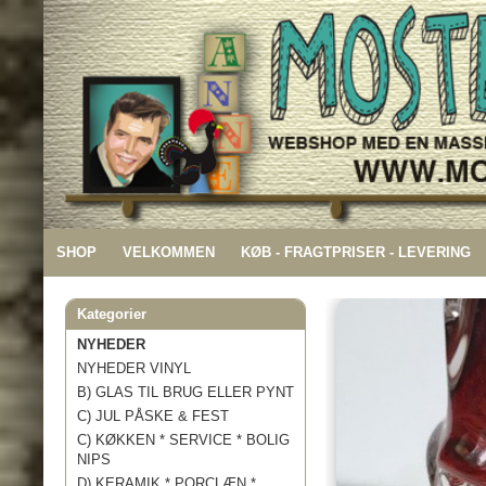
SHOP
VELKOMMEN
KØB - FRAGTPRISER - LEVERING
Kategorier
NYHEDER
NYHEDER VINYL
B) GLAS TIL BRUG ELLER PYNT
C) JUL PÅSKE & FEST
C) KØKKEN * SERVICE * BOLIG
NIPS
D) KERAMIK * PORCLÆN *