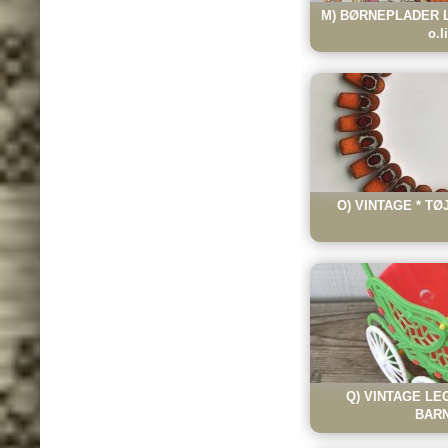
M) BØRNEPLADER L
o.l
O) VINTAGE * TØ
Q) VINTAGE LE
BAR