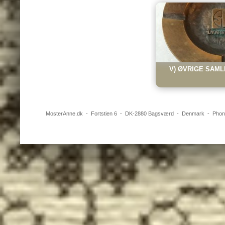
V) ØVRIGE SAML
MosterAnne.dk
-
Fortstien 6
- DK-
2880
Bagsværd
-
Denmark
- Pho