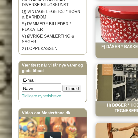
DIVERSE BRUGSKUNST
Q) VINTAGE LEGETØJ * BØRN
& BARNDOM
S) RAMMER * BILLEDER *
PLAKATER
V) ØVRIGE SAMLERTING &
SAGER
F) DÅSER * BAKKE
X) LOPPEKASSEN
Vær først når vi får nye varer og
gode tilbud
Tidligere nyhedsbreve
H) BØGER * HO
TEGNESERI
Video om MosterAnne.dk