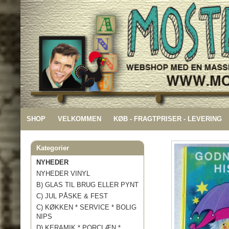
SHOP
VELKOMMEN
KØB - FRAGTPRISER - LEVERING
Kategorier
NYHEDER
NYHEDER VINYL
B) GLAS TIL BRUG ELLER PYNT
C) JUL PÅSKE & FEST
C) KØKKEN * SERVICE * BOLIG
NIPS
D) KERAMIK * PORCLÆN *