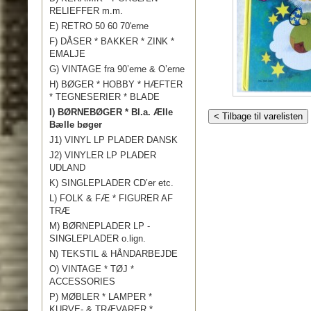
RELIEFFER m.m.
E) RETRO 50 60 70'erne
F) DÅSER * BAKKER * ZINK *
EMALJE
G) VINTAGE fra 90’erne & O’erne
H) BØGER * HOBBY * HÆFTER
* TEGNESERIER * BLADE
I) BØRNEBØGER * Bl.a. Ælle
< Tilbage til varelisten
Bælle bøger
J1) VINYL LP PLADER DANSK
J2) VINYLER LP PLADER
UDLAND
K) SINGLEPLADER CD’er etc.
L) FOLK & FÆ * FIGURER AF
TRÆ
M) BØRNEPLADER LP -
SINGLEPLADER o.lign.
N) TEKSTIL & HÅNDARBEJDE
O) VINTAGE * TØJ *
ACCESSORIES
P) MØBLER * LAMPER *
KURVE- & TRÆVARER *