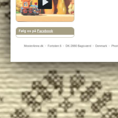
Følg os på
Facebook
MosterAnne.dk
-
Fortstien 6
- DK-
2880
Bagsværd
-
Denmark
- Pho