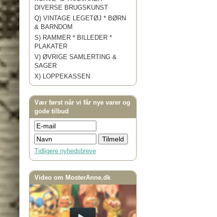
DIVERSE BRUGSKUNST
Q) VINTAGE LEGETØJ * BØRN
& BARNDOM
S) RAMMER * BILLEDER *
PLAKATER
V) ØVRIGE SAMLERTING &
SAGER
X) LOPPEKASSEN
Vær først når vi får nye varer og
gode tilbud
Tidligere nyhedsbreve
Video om MosterAnne.dk