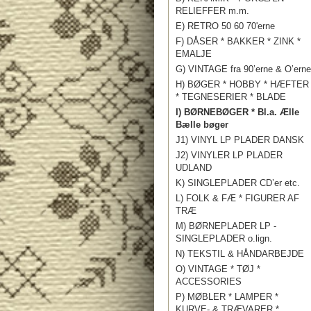
RELIEFFER m.m.
E) RETRO 50 60 70'erne
F) DÅSER * BAKKER * ZINK *
EMALJE
G) VINTAGE fra 90’erne & O’erne
H) BØGER * HOBBY * HÆFTER
* TEGNESERIER * BLADE
I) BØRNEBØGER * Bl.a. Ælle
Bælle bøger
J1) VINYL LP PLADER DANSK
J2) VINYLER LP PLADER
UDLAND
K) SINGLEPLADER CD’er etc.
L) FOLK & FÆ * FIGURER AF
TRÆ
M) BØRNEPLADER LP -
SINGLEPLADER o.lign.
N) TEKSTIL & HÅNDARBEJDE
O) VINTAGE * TØJ *
ACCESSORIES
P) MØBLER * LAMPER *
KURVE- & TRÆVARER *