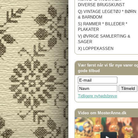
DIVERSE BRUGSKUNST
Q) VINTAGE LEGETØJ * BØRN
& BARNDOM
S) RAMMER * BILLEDER *
PLAKATER
V) ØVRIGE SAMLERTING &
SAGER
X) LOPPEKASSEN
Vær først når vi får nye varer o
gode tilbud
Tidligere nyhedsbreve
Video om MosterAnne.dk