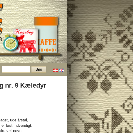
g nr. 9 Kæledyr
rlaget, ude årstal,
 er løst indvendigt.
lskrevet navn.