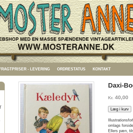
 FRAGTPRISER - LEVERING
ORDRESTATUS
KONTAKT
Daxi-Bo
40,00
Kr.
T
Læg i kurv
Illustrationsfo
G
omlags forside
Ellers pæn, ti