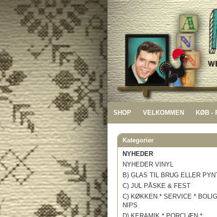
SHOP
VELKOMMEN
KØB -
Kategorier
NYHEDER
NYHEDER VINYL
B) GLAS TIL BRUG ELLER PYN
C) JUL PÅSKE & FEST
C) KØKKEN * SERVICE * BOLI
NIPS
D) KERAMIK * PORCLÆN *