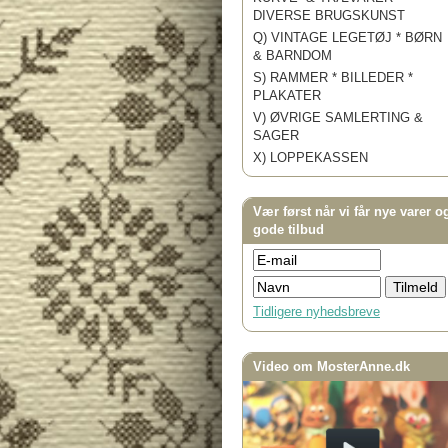
DIVERSE BRUGSKUNST
Q) VINTAGE LEGETØJ * BØRN
& BARNDOM
S) RAMMER * BILLEDER *
PLAKATER
V) ØVRIGE SAMLERTING &
SAGER
X) LOPPEKASSEN
Vær først når vi får nye varer o
gode tilbud
Tidligere nyhedsbreve
Video om MosterAnne.dk