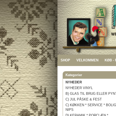
SHOP
VELKOMMEN
KØB -
Kategorier
NYHEDER
NYHEDER VINYL
B) GLAS TIL BRUG ELLER PYN
C) JUL PÅSKE & FEST
C) KØKKEN * SERVICE * BOLI
NIPS
D) KERAMIK * PORCLÆN *