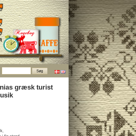
nias græsk turist
usik
k,