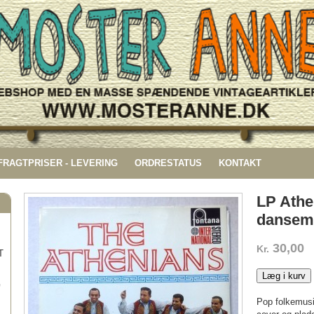
 FRAGTPRISER - LEVERING
ORDRESTATUS
KONTAKT
LP Athe
dansem
30,00
Kr.
T
Læg i kurv
G
Pop folkemusi