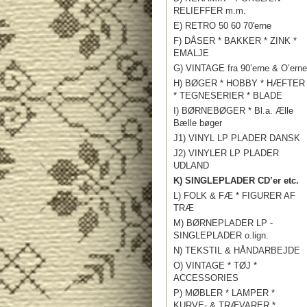
RELIEFFER m.m.
E) RETRO 50 60 70'erne
F) DÅSER * BAKKER * ZINK *
EMALJE
G) VINTAGE fra 90’erne & O’erne
H) BØGER * HOBBY * HÆFTER
* TEGNESERIER * BLADE
I) BØRNEBØGER * Bl.a. Ælle
Bælle bøger
J1) VINYL LP PLADER DANSK
J2) VINYLER LP PLADER
UDLAND
K) SINGLEPLADER CD’er etc.
L) FOLK & FÆ * FIGURER AF
TRÆ
M) BØRNEPLADER LP -
SINGLEPLADER o.lign.
N) TEKSTIL & HÅNDARBEJDE
O) VINTAGE * TØJ *
ACCESSORIES
P) MØBLER * LAMPER *
KURVE- & TRÆVARER *