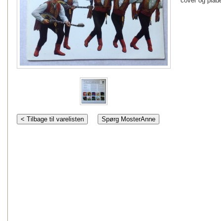
cover og plade
< Tilbage til varelisten
Spørg MosterAnne