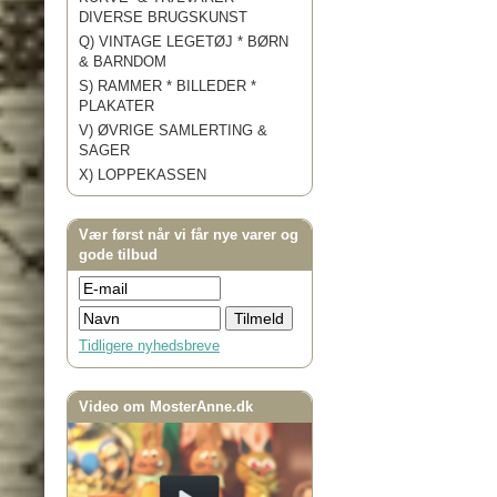
DIVERSE BRUGSKUNST
Q) VINTAGE LEGETØJ * BØRN
& BARNDOM
S) RAMMER * BILLEDER *
PLAKATER
V) ØVRIGE SAMLERTING &
SAGER
X) LOPPEKASSEN
Vær først når vi får nye varer og
gode tilbud
Tidligere nyhedsbreve
Video om MosterAnne.dk