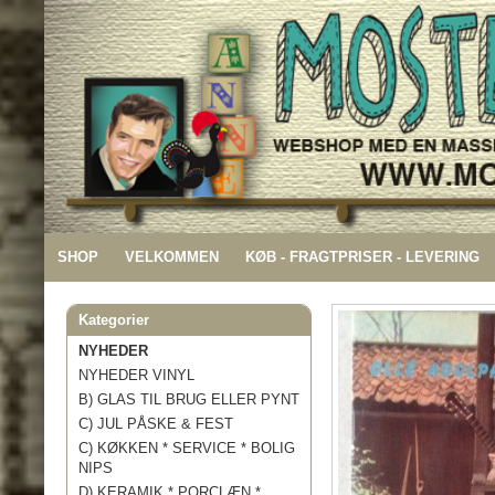
SHOP
VELKOMMEN
KØB - FRAGTPRISER - LEVERING
Kategorier
NYHEDER
NYHEDER VINYL
B) GLAS TIL BRUG ELLER PYNT
C) JUL PÅSKE & FEST
C) KØKKEN * SERVICE * BOLIG
NIPS
D) KERAMIK * PORCLÆN *