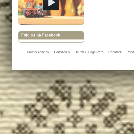
Følg os på
Facebook
MosterAnne.dk
-
Fortstien 6
- DK-
2880
Bagsværd
-
Denmark
- Pho