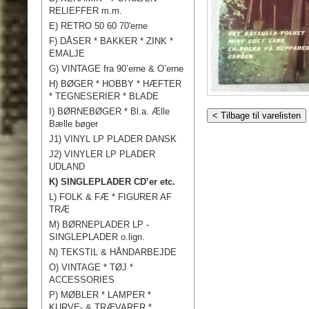
RELIEFFER m.m.
E) RETRO 50 60 70'erne
F) DÅSER * BAKKER * ZINK *
EMALJE
G) VINTAGE fra 90’erne & O’erne
H) BØGER * HOBBY * HÆFTER
* TEGNESERIER * BLADE
I) BØRNEBØGER * Bl.a. Ælle
< Tilbage til varelisten
Bælle bøger
J1) VINYL LP PLADER DANSK
J2) VINYLER LP PLADER
UDLAND
K) SINGLEPLADER CD’er etc.
L) FOLK & FÆ * FIGURER AF
TRÆ
M) BØRNEPLADER LP -
SINGLEPLADER o.lign.
N) TEKSTIL & HÅNDARBEJDE
O) VINTAGE * TØJ *
ACCESSORIES
P) MØBLER * LAMPER *
KURVE- & TRÆVARER *