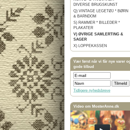
DIVERSE BRUGSKUNST
Q) VINTAGE LEGETØJ * BØRN
& BARNDOM
S) RAMMER * BILLEDER *
PLAKATER
V) ØVRIGE SAMLERTING &
SAGER
X) LOPPEKASSEN
Vær først når vi får nye varer o
gode tilbud
Tidligere nyhedsbreve
Video om MosterAnne.dk