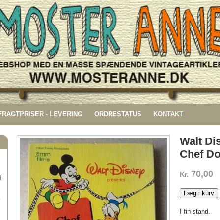
 FRAGTPRISER - LEVERING
ORDRESTATUS
KONTAKT
Walt Di
Chef Do
70,00
Kr.
T
Læg i kurv
G
I fin stand.