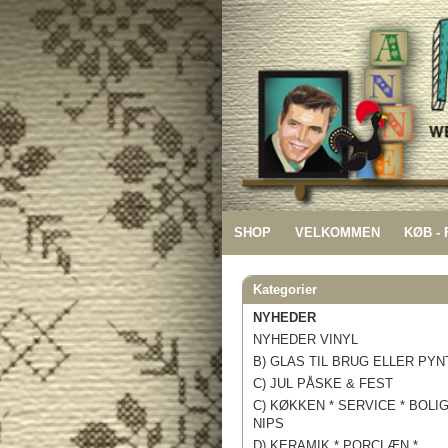
SHOP
VELKOMMEN
KØB -
Kategorier
NYHEDER
NYHEDER VINYL
B) GLAS TIL BRUG ELLER PYN
C) JUL PÅSKE & FEST
C) KØKKEN * SERVICE * BOLI
NIPS
D) KERAMIK * PORCLÆN *