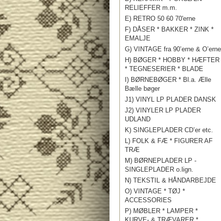
RELIEFFER m.m.
E) RETRO 50 60 70'erne
F) DÅSER * BAKKER * ZINK *
EMALJE
G) VINTAGE fra 90’erne & O’erne
H) BØGER * HOBBY * HÆFTER
* TEGNESERIER * BLADE
I) BØRNEBØGER * Bl.a. Ælle
Bælle bøger
J1) VINYL LP PLADER DANSK
J2) VINYLER LP PLADER
UDLAND
K) SINGLEPLADER CD’er etc.
L) FOLK & FÆ * FIGURER AF
TRÆ
M) BØRNEPLADER LP -
SINGLEPLADER o.lign.
N) TEKSTIL & HÅNDARBEJDE
O) VINTAGE * TØJ *
ACCESSORIES
P) MØBLER * LAMPER *
KURVE- & TRÆVARER *