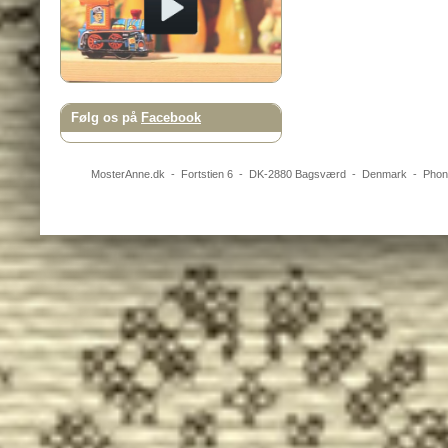
Følg os på
Facebook
MosterAnne.dk
-
Fortstien 6
- DK-
2880
Bagsværd
-
Denmark
- Pho