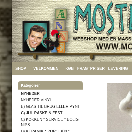
SHOP
VELKOMMEN
KØB - FRAGTPRISER - LEVERING
Kategorier
NYHEDER
NYHEDER VINYL
B) GLAS TIL BRUG ELLER PYNT
C) JUL PÅSKE & FEST
C) KØKKEN * SERVICE * BOLIG
NIPS
D) KERAMIK * PORCLÆN *