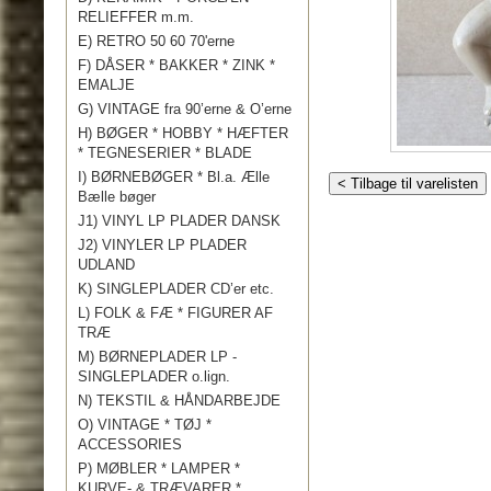
RELIEFFER m.m.
E) RETRO 50 60 70'erne
F) DÅSER * BAKKER * ZINK *
EMALJE
G) VINTAGE fra 90’erne & O’erne
H) BØGER * HOBBY * HÆFTER
* TEGNESERIER * BLADE
I) BØRNEBØGER * Bl.a. Ælle
< Tilbage til varelisten
Bælle bøger
J1) VINYL LP PLADER DANSK
J2) VINYLER LP PLADER
UDLAND
K) SINGLEPLADER CD’er etc.
L) FOLK & FÆ * FIGURER AF
TRÆ
M) BØRNEPLADER LP -
SINGLEPLADER o.lign.
N) TEKSTIL & HÅNDARBEJDE
O) VINTAGE * TØJ *
ACCESSORIES
P) MØBLER * LAMPER *
KURVE- & TRÆVARER *