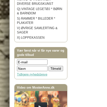
DIVERSE BRUGSKUNST
Q) VINTAGE LEGETØJ * BØRN
& BARNDOM
S) RAMMER * BILLEDER *
PLAKATER
V) ØVRIGE SAMLERTING &
SAGER
X) LOPPEKASSEN
Vær først når vi får nye varer og
gode tilbud
Tidligere nyhedsbreve
Video om MosterAnne.dk