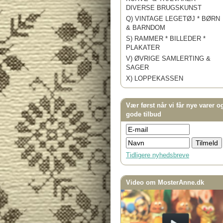
DIVERSE BRUGSKUNST
Q) VINTAGE LEGETØJ * BØRN
& BARNDOM
S) RAMMER * BILLEDER *
PLAKATER
V) ØVRIGE SAMLERTING &
SAGER
X) LOPPEKASSEN
Vær først når vi får nye varer o
gode tilbud
Tidligere nyhedsbreve
Video om MosterAnne.dk