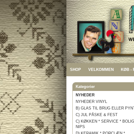
SHOP
VELKOMMEN
KØB -
Kategorier
NYHEDER
NYHEDER VINYL
B) GLAS TIL BRUG ELLER PYN
C) JUL PÅSKE & FEST
C) KØKKEN * SERVICE * BOLI
NIPS
D) KERAMIK * PORCLÆN *