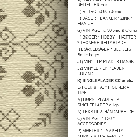
RELIEFFER m.m.
E) RETRO 50 60 70'erne
F) DÅSER * BAKKER * ZINK *
EMALJE
G) VINTAGE fra 90’erne & O’erne
H) BØGER * HOBBY * HÆFTER
* TEGNESERIER * BLADE
I) BØRNEBØGER * Bl.a. Ælle
Bælle bøger
J1) VINYL LP PLADER DANSK
J2) VINYLER LP PLADER
UDLAND
K) SINGLEPLADER CD’er etc.
L) FOLK & FÆ * FIGURER AF
TRÆ
M) BØRNEPLADER LP -
SINGLEPLADER o.lign.
N) TEKSTIL & HÅNDARBEJDE
O) VINTAGE * TØJ *
ACCESSORIES
P) MØBLER * LAMPER *
KURVE- & TRÆVARER *