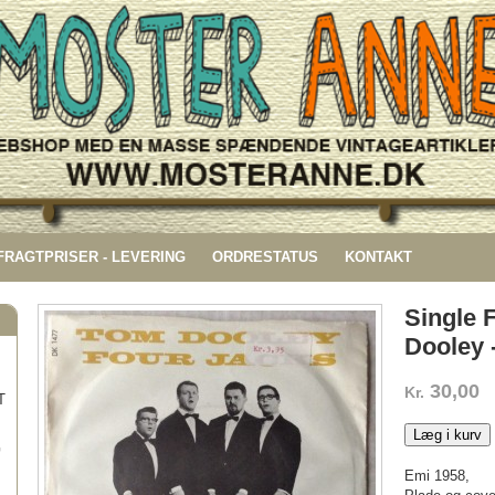
 FRAGTPRISER - LEVERING
ORDRESTATUS
KONTAKT
Single 
Dooley 
30,00
Kr.
T
Læg i kurv
G
Emi 1958,