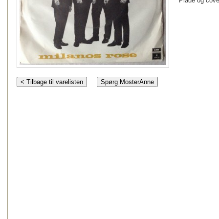
Plade og cove
< Tilbage til varelisten
Spørg MosterAnne