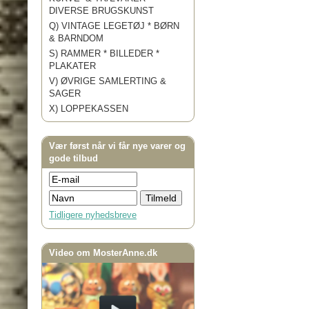
DIVERSE BRUGSKUNST
Q) VINTAGE LEGETØJ * BØRN
& BARNDOM
S) RAMMER * BILLEDER *
PLAKATER
V) ØVRIGE SAMLERTING &
SAGER
X) LOPPEKASSEN
Vær først når vi får nye varer og
gode tilbud
Tidligere nyhedsbreve
Video om MosterAnne.dk