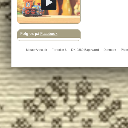
Følg os på
Facebook
MosterAnne.dk
-
Fortstien 6
- DK-
2880
Bagsværd
-
Denmark
- Pho