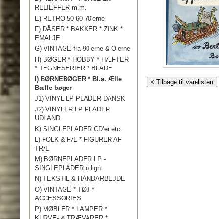
RELIEFFER m.m.
E) RETRO 50 60 70'erne
F) DÅSER * BAKKER * ZINK *
EMALJE
G) VINTAGE fra 90’erne & O’erne
H) BØGER * HOBBY * HÆFTER
* TEGNESERIER * BLADE
I) BØRNEBØGER * Bl.a. Ælle
< Tilbage til varelisten
Bælle bøger
J1) VINYL LP PLADER DANSK
J2) VINYLER LP PLADER
UDLAND
K) SINGLEPLADER CD’er etc.
L) FOLK & FÆ * FIGURER AF
TRÆ
M) BØRNEPLADER LP -
SINGLEPLADER o.lign.
N) TEKSTIL & HÅNDARBEJDE
O) VINTAGE * TØJ *
ACCESSORIES
P) MØBLER * LAMPER *
KURVE- & TRÆVARER *