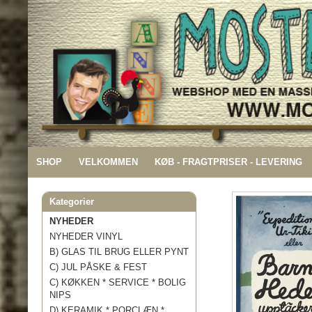
SHOP
VELKOMMEN
KØB - FRAGTPRISER - LEVERING
Kategorier
NYHEDER
NYHEDER VINYL
B) GLAS TIL BRUG ELLER PYNT
C) JUL PÅSKE & FEST
C) KØKKEN * SERVICE * BOLIG
NIPS
D) KERAMIK * PORCLÆN *