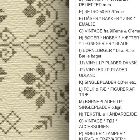
RELIEFFER m.m.
E) RETRO 50 60 70'erne
F) DÅSER * BAKKER * ZINK *
EMALJE
G) VINTAGE fra 90’erne & O’erne
H) BØGER * HOBBY * HÆFTER
* TEGNESERIER * BLADE
I) BØRNEBØGER * Bl.a. Ælle
Bælle bøger
J1) VINYL LP PLADER DANSK
J2) VINYLER LP PLADER
UDLAND
K) SINGLEPLADER CD’er etc.
L) FOLK & FÆ * FIGURER AF
TRÆ
M) BØRNEPLADER LP -
SINGLEPLADER o.lign.
N) TEKSTIL & HÅNDARBEJDE
O) VINTAGE * TØJ *
ACCESSORIES
P) MØBLER * LAMPER *
KURVE- & TRÆVARER *