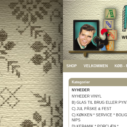
SHOP
VELKOMMEN
KØB -
Kategorier
NYHEDER
NYHEDER VINYL
B) GLAS TIL BRUG ELLER PYN
C) JUL PÅSKE & FEST
C) KØKKEN * SERVICE * BOLI
NIPS
D) KERAMIK * PORCLÆN *