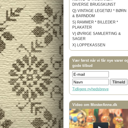
DIVERSE BRUGSKUNST
Q) VINTAGE LEGETØJ * BØRN
& BARNDOM
S) RAMMER * BILLEDER *
PLAKATER
V) ØVRIGE SAMLERTING &
SAGER
X) LOPPEKASSEN
Vær først når vi får nye varer o
gode tilbud
Tidligere nyhedsbreve
Video om MosterAnne.dk