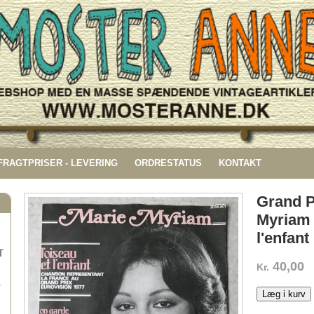
 FRAGTPRISER - LEVERING
ORDRESTATUS
KONTAKT
Grand P
Myriam 
l'enfant
T
40,00
Kr.
G
Læg i kurv