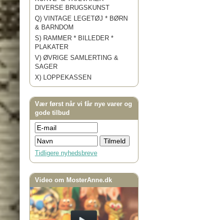
DIVERSE BRUGSKUNST
Q) VINTAGE LEGETØJ * BØRN
& BARNDOM
S) RAMMER * BILLEDER *
PLAKATER
V) ØVRIGE SAMLERTING &
SAGER
X) LOPPEKASSEN
Vær først når vi får nye varer og
gode tilbud
Tidligere nyhedsbreve
Video om MosterAnne.dk