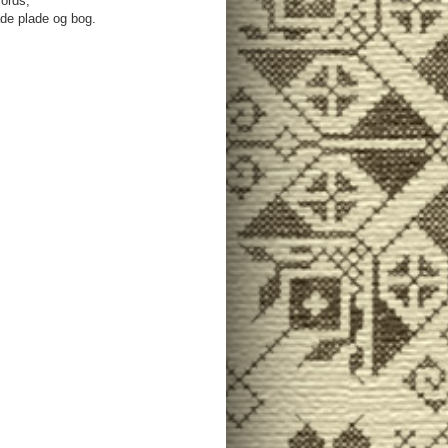
ords,
både plade og bog.