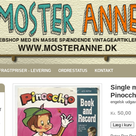
 FRAGTPRISER - LEVERING
ORDRESTATUS
KONTAKT
Single 
Pinocch
engelsk udga
T
50,00
Kr.
G
Læg i kurv