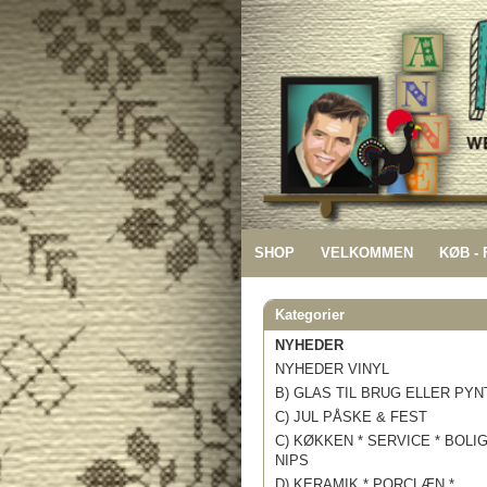
SHOP
VELKOMMEN
KØB -
Kategorier
NYHEDER
NYHEDER VINYL
B) GLAS TIL BRUG ELLER PYN
C) JUL PÅSKE & FEST
C) KØKKEN * SERVICE * BOLI
NIPS
D) KERAMIK * PORCLÆN *