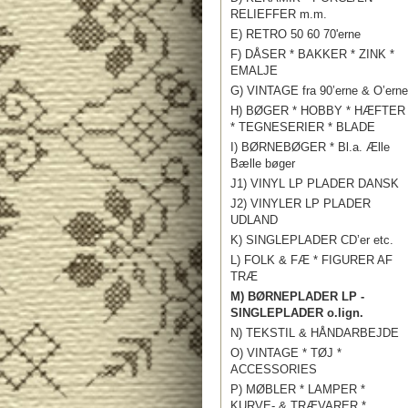
RELIEFFER m.m.
E) RETRO 50 60 70'erne
F) DÅSER * BAKKER * ZINK *
EMALJE
G) VINTAGE fra 90’erne & O’erne
H) BØGER * HOBBY * HÆFTER
* TEGNESERIER * BLADE
I) BØRNEBØGER * Bl.a. Ælle
Bælle bøger
J1) VINYL LP PLADER DANSK
J2) VINYLER LP PLADER
UDLAND
K) SINGLEPLADER CD’er etc.
L) FOLK & FÆ * FIGURER AF
TRÆ
M) BØRNEPLADER LP -
SINGLEPLADER o.lign.
N) TEKSTIL & HÅNDARBEJDE
O) VINTAGE * TØJ *
ACCESSORIES
P) MØBLER * LAMPER *
KURVE- & TRÆVARER *