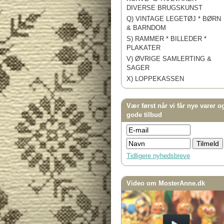
DIVERSE BRUGSKUNST
Q) VINTAGE LEGETØJ * BØRN
& BARNDOM
S) RAMMER * BILLEDER *
PLAKATER
V) ØVRIGE SAMLERTING &
SAGER
X) LOPPEKASSEN
Vær først når vi får nye varer o
gode tilbud
Tidligere nyhedsbreve
Video om MosterAnne.dk