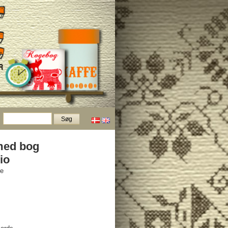
med bog
io
ve