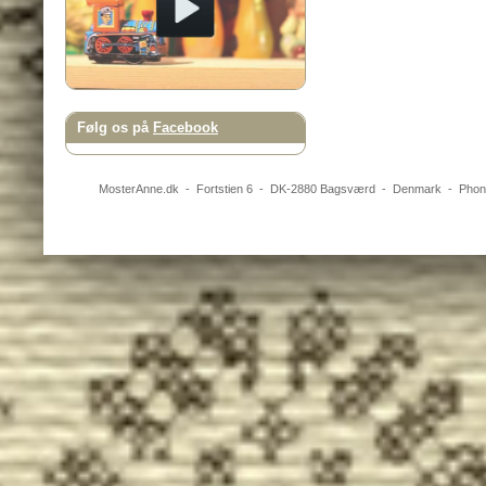
Følg os på
Facebook
MosterAnne.dk
-
Fortstien 6
- DK-
2880
Bagsværd
-
Denmark
- Pho