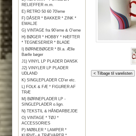
RELIEFFER m.m.
E) RETRO 50 60 70'erne
F) DÅSER * BAKKER * ZINK *
EMALJE
G) VINTAGE fra 90’erne & O’erne
H) BØGER * HOBBY * HÆFTER
* TEGNESERIER * BLADE
I) BØRNEBØGER * Bl.a. Ælle
Bælle bøger
J1) VINYL LP PLADER DANSK
J2) VINYLER LP PLADER
UDLAND
< Tilbage til varelisten
K) SINGLEPLADER CD’er etc.
L) FOLK & FÆ * FIGURER AF
TRÆ
M) BØRNEPLADER LP -
SINGLEPLADER o.lign.
N) TEKSTIL & HÅNDARBEJDE
O) VINTAGE * TØJ *
ACCESSORIES
P) MØBLER * LAMPER *
KURVE- & TRÆVARER *