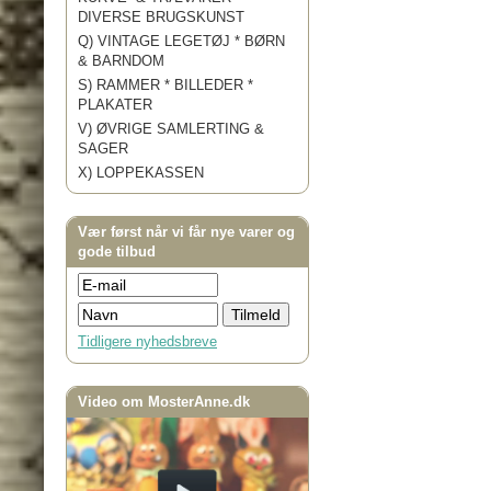
DIVERSE BRUGSKUNST
Q) VINTAGE LEGETØJ * BØRN
& BARNDOM
S) RAMMER * BILLEDER *
PLAKATER
V) ØVRIGE SAMLERTING &
SAGER
X) LOPPEKASSEN
Vær først når vi får nye varer og
gode tilbud
Tidligere nyhedsbreve
Video om MosterAnne.dk