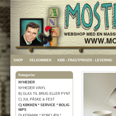
SHOP
VELKOMMEN
KØB - FRAGTPRISER - LEVERING
Kategorier
NYHEDER
NYHEDER VINYL
B) GLAS TIL BRUG ELLER PYNT
C) JUL PÅSKE & FEST
C) KØKKEN * SERVICE * BOLIG
NIPS
D) KERAMIK * PORCLÆN *