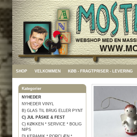
SHOP
VELKOMMEN
KØB - FRAGTPRISER - LEVERING
Kategorier
NYHEDER
NYHEDER VINYL
B) GLAS TIL BRUG ELLER PYNT
C) JUL PÅSKE & FEST
C) KØKKEN * SERVICE * BOLIG
NIPS
D) KERAMIK * PORCLÆN *