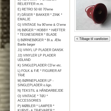
RELIEFFER m.m.
E) RETRO 50 60 70'erne
F) DÅSER * BAKKER * ZINK *
EMALJE
G) VINTAGE fra 90’erne & O’erne
H) BØGER * HOBBY * HÆFTER
* TEGNESERIER * BLADE
< Tilbage til varelisten
I) BØRNEBØGER * Bl.a. Ælle
Bælle bøger
J1) VINYL LP PLADER DANSK
J2) VINYLER LP PLADER
UDLAND
K) SINGLEPLADER CD’er etc.
L) FOLK & FÆ * FIGURER AF
TRÆ
M) BØRNEPLADER LP -
SINGLEPLADER o.lign.
N) TEKSTIL & HÅNDARBEJDE
O) VINTAGE * TØJ *
ACCESSORIES
P) MØBLER * LAMPER *
KURVE- & TRÆVARER *