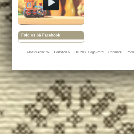
Følg os på
Facebook
MosterAnne.dk
-
Fortstien 6
- DK-
2880
Bagsværd
-
Denmark
- Pho