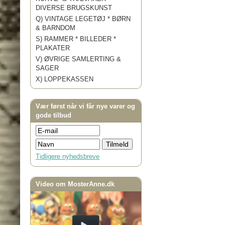
DIVERSE BRUGSKUNST
Q) VINTAGE LEGETØJ * BØRN
& BARNDOM
S) RAMMER * BILLEDER *
PLAKATER
V) ØVRIGE SAMLERTING &
SAGER
X) LOPPEKASSEN
Vær først når vi får nye varer og
gode tilbud
Tidligere nyhedsbreve
Video om MosterAnne.dk