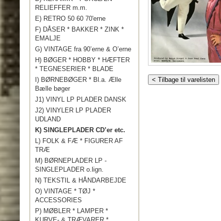
RELIEFFER m.m.
E) RETRO 50 60 70'erne
F) DÅSER * BAKKER * ZINK *
EMALJE
G) VINTAGE fra 90’erne & O’erne
H) BØGER * HOBBY * HÆFTER
* TEGNESERIER * BLADE
I) BØRNEBØGER * Bl.a. Ælle
< Tilbage til varelisten
Bælle bøger
J1) VINYL LP PLADER DANSK
J2) VINYLER LP PLADER
UDLAND
K) SINGLEPLADER CD’er etc.
L) FOLK & FÆ * FIGURER AF
TRÆ
M) BØRNEPLADER LP -
SINGLEPLADER o.lign.
N) TEKSTIL & HÅNDARBEJDE
O) VINTAGE * TØJ *
ACCESSORIES
P) MØBLER * LAMPER *
KURVE- & TRÆVARER *