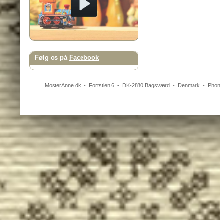
Følg os på
Facebook
MosterAnne.dk
-
Fortstien 6
- DK-
2880
Bagsværd
-
Denmark
- Pho