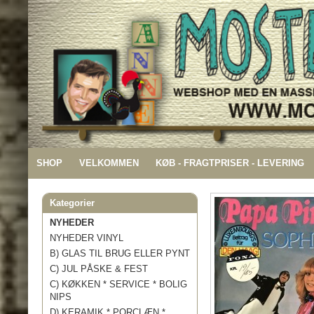
SHOP
VELKOMMEN
KØB - FRAGTPRISER - LEVERING
Kategorier
NYHEDER
NYHEDER VINYL
B) GLAS TIL BRUG ELLER PYNT
C) JUL PÅSKE & FEST
C) KØKKEN * SERVICE * BOLIG
NIPS
D) KERAMIK * PORCLÆN *