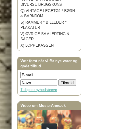
DIVERSE BRUGSKUNST
Q) VINTAGE LEGETØJ * BØRN
& BARNDOM
S) RAMMER * BILLEDER *
PLAKATER
V) ØVRIGE SAMLERTING &
SAGER
X) LOPPEKASSEN
Vær først når vi får nye varer og
gode tilbud
Tidligere nyhedsbreve
Video om MosterAnne.dk