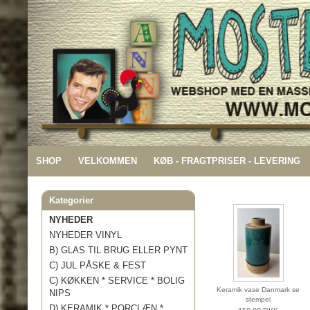
SHOP
VELKOMMEN
KØB - FRAGTPRISER - LEVERING
Kategorier
NYHEDER
NYHEDER VINYL
B) GLAS TIL BRUG ELLER PYNT
C) JUL PÅSKE & FEST
C) KØKKEN * SERVICE * BOLIG
Keramik vase Danmark se
NIPS
stempel
D) KERAMIK * PORCLÆN *