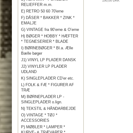
150,00 DKK
RELIEFFER m.m.
E) RETRO 50 60 70'erne
F) DÅSER * BAKKER * ZINK *
EMALJE
G) VINTAGE fra 90’erne & O’erne
H) BØGER * HOBBY * HÆFTER
* TEGNESERIER * BLADE
I) BØRNEBØGER * Bl.a. Ælle
Bælle bøger
J1) VINYL LP PLADER DANSK
J2) VINYLER LP PLADER
UDLAND
K) SINGLEPLADER CD’er etc.
L) FOLK & FÆ * FIGURER AF
TRÆ
M) BØRNEPLADER LP -
SINGLEPLADER o.lign.
N) TEKSTIL & HÅNDARBEJDE
O) VINTAGE * TØJ *
ACCESSORIES
P) MØBLER * LAMPER *
KURVE- & TRÆVARER *