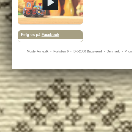
Følg os på
Facebook
MosterAnne.dk
-
Fortstien 6
- DK-
2880
Bagsværd
-
Denmark
- Pho