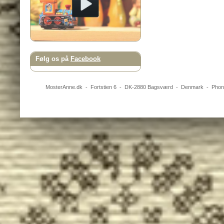
Følg os på
Facebook
MosterAnne.dk
-
Fortstien 6
- DK-
2880
Bagsværd
-
Denmark
- Pho