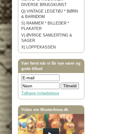
DIVERSE BRUGSKUNST
Q) VINTAGE LEGETØJ * BØRN
& BARNDOM
S) RAMMER * BILLEDER *
PLAKATER
V) ØVRIGE SAMLERTING &
SAGER
X) LOPPEKASSEN
Vær først når vi får nye varer og
gode tilbud
Tidligere nyhedsbreve
Video om MosterAnne.dk