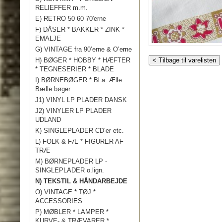
RELIEFFER m.m.
E) RETRO 50 60 70'erne
F) DÅSER * BAKKER * ZINK *
EMALJE
G) VINTAGE fra 90’erne & O’erne
H) BØGER * HOBBY * HÆFTER
< Tilbage til varelisten
* TEGNESERIER * BLADE
I) BØRNEBØGER * Bl.a. Ælle
Bælle bøger
J1) VINYL LP PLADER DANSK
J2) VINYLER LP PLADER
UDLAND
K) SINGLEPLADER CD’er etc.
L) FOLK & FÆ * FIGURER AF
TRÆ
M) BØRNEPLADER LP -
SINGLEPLADER o.lign.
N) TEKSTIL & HÅNDARBEJDE
O) VINTAGE * TØJ *
ACCESSORIES
P) MØBLER * LAMPER *
KURVE- & TRÆVARER *