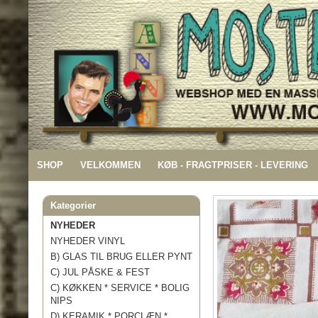
SHOP
VELKOMMEN
KØB - FRAGTPRISER - LEVERING
Kategorier
NYHEDER
NYHEDER VINYL
B) GLAS TIL BRUG ELLER PYNT
C) JUL PÅSKE & FEST
C) KØKKEN * SERVICE * BOLIG
NIPS
D) KERAMIK * PORCLÆN *