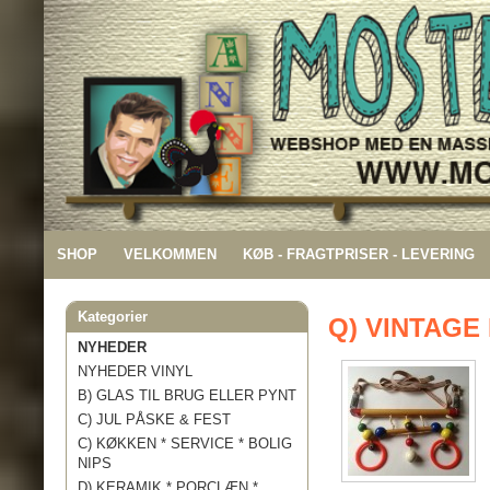
SHOP
VELKOMMEN
KØB - FRAGTPRISER - LEVERING
Kategorier
Q) VINTAGE
NYHEDER
NYHEDER VINYL
B) GLAS TIL BRUG ELLER PYNT
C) JUL PÅSKE & FEST
C) KØKKEN * SERVICE * BOLIG
NIPS
D) KERAMIK * PORCLÆN *