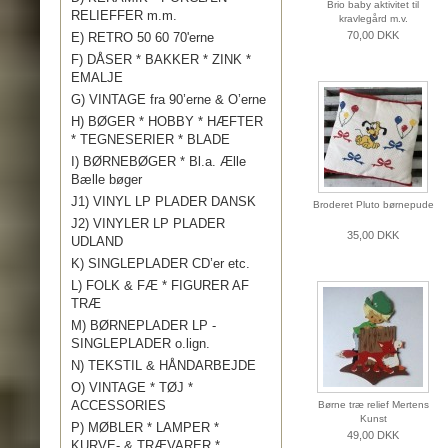
Brio baby aktivitet til
RELIEFFER m.m.
kravlegård m.v.
70,00 DKK
E) RETRO 50 60 70'erne
F) DÅSER * BAKKER * ZINK *
EMALJE
G) VINTAGE fra 90’erne & O’erne
H) BØGER * HOBBY * HÆFTER
* TEGNESERIER * BLADE
I) BØRNEBØGER * Bl.a. Ælle
Bælle bøger
J1) VINYL LP PLADER DANSK
Broderet Pluto børnepude
J2) VINYLER LP PLADER
35,00 DKK
UDLAND
K) SINGLEPLADER CD’er etc.
L) FOLK & FÆ * FIGURER AF
TRÆ
M) BØRNEPLADER LP -
SINGLEPLADER o.lign.
N) TEKSTIL & HÅNDARBEJDE
O) VINTAGE * TØJ *
ACCESSORIES
Børne træ relief Mertens
Kunst
P) MØBLER * LAMPER *
49,00 DKK
KURVE- & TRÆVARER *