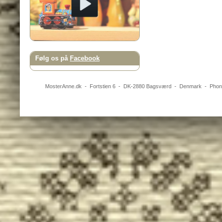
Følg os på
Facebook
MosterAnne.dk
-
Fortstien 6
- DK-
2880
Bagsværd
-
Denmark
- Pho