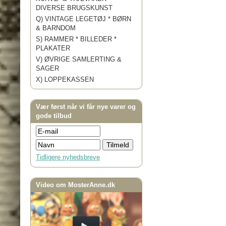
DIVERSE BRUGSKUNST
Q) VINTAGE LEGETØJ * BØRN
& BARNDOM
S) RAMMER * BILLEDER *
PLAKATER
V) ØVRIGE SAMLERTING &
SAGER
X) LOPPEKASSEN
Vær først når vi får nye varer og
gode tilbud
Tidligere nyhedsbreve
Video om MosterAnne.dk