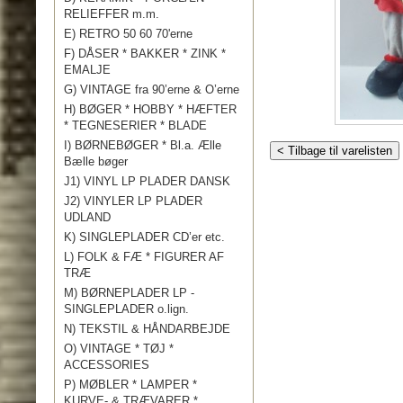
RELIEFFER m.m.
E) RETRO 50 60 70'erne
F) DÅSER * BAKKER * ZINK *
EMALJE
G) VINTAGE fra 90’erne & O’erne
H) BØGER * HOBBY * HÆFTER
* TEGNESERIER * BLADE
I) BØRNEBØGER * Bl.a. Ælle
< Tilbage til varelisten
Bælle bøger
J1) VINYL LP PLADER DANSK
J2) VINYLER LP PLADER
UDLAND
K) SINGLEPLADER CD’er etc.
L) FOLK & FÆ * FIGURER AF
TRÆ
M) BØRNEPLADER LP -
SINGLEPLADER o.lign.
N) TEKSTIL & HÅNDARBEJDE
O) VINTAGE * TØJ *
ACCESSORIES
P) MØBLER * LAMPER *
KURVE- & TRÆVARER *