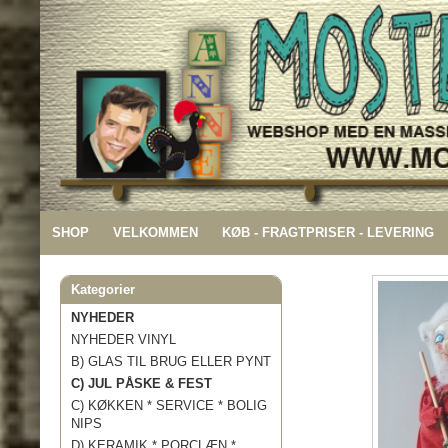
SHOP
VELKOMMEN
KØB - FRAGTPRISER - LEVERING
Kategorier
NYHEDER
NYHEDER VINYL
B) GLAS TIL BRUG ELLER PYNT
C) JUL PÅSKE & FEST
C) KØKKEN * SERVICE * BOLIG
NIPS
D) KERAMIK * PORCLÆN *