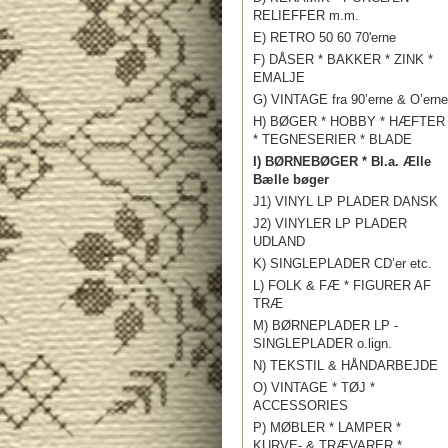
RELIEFFER m.m.
E) RETRO 50 60 70'erne
F) DÅSER * BAKKER * ZINK *
EMALJE
G) VINTAGE fra 90’erne & O’erne
H) BØGER * HOBBY * HÆFTER
* TEGNESERIER * BLADE
I) BØRNEBØGER * Bl.a. Ælle
Bælle bøger
J1) VINYL LP PLADER DANSK
J2) VINYLER LP PLADER
UDLAND
K) SINGLEPLADER CD’er etc.
L) FOLK & FÆ * FIGURER AF
TRÆ
M) BØRNEPLADER LP -
SINGLEPLADER o.lign.
N) TEKSTIL & HÅNDARBEJDE
O) VINTAGE * TØJ *
ACCESSORIES
P) MØBLER * LAMPER *
KURVE- & TRÆVARER *