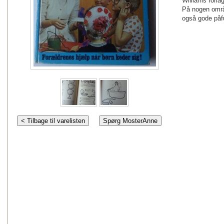
Williams forla
På nogen områ
også gode påf
< Tilbage til varelisten
Spørg MosterAnne