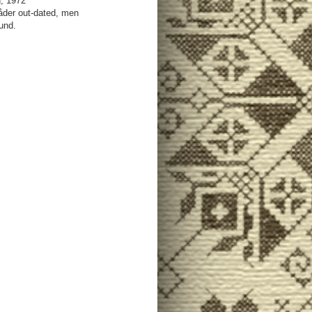
g, 1972
der out-dated, men
und.