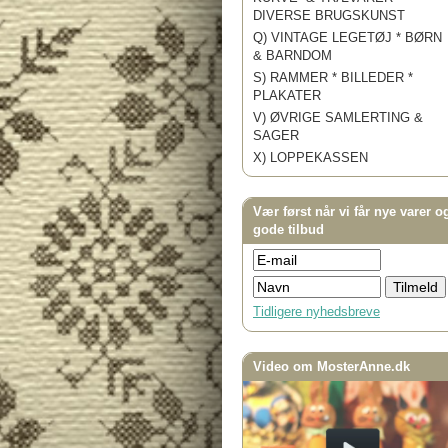
DIVERSE BRUGSKUNST
Q) VINTAGE LEGETØJ * BØRN
& BARNDOM
S) RAMMER * BILLEDER *
PLAKATER
V) ØVRIGE SAMLERTING &
SAGER
X) LOPPEKASSEN
Vær først når vi får nye varer o
gode tilbud
Tidligere nyhedsbreve
Video om MosterAnne.dk