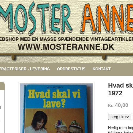
 FRAGTPRISER - LEVERING
ORDRESTATUS
KONTAKT
Hvad ska
1972
40,00
Kr.
T
Læg i kurv
G
Herlig retro bo