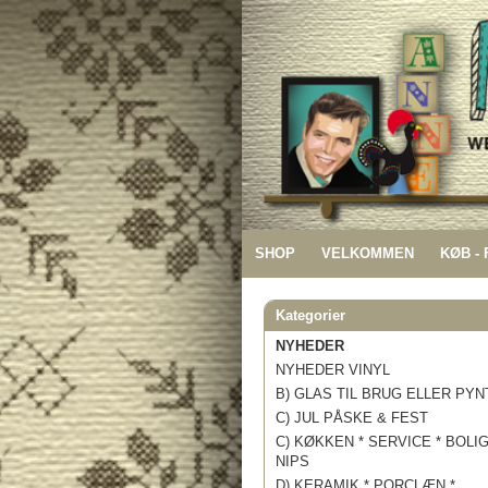
SHOP
VELKOMMEN
KØB -
Kategorier
NYHEDER
NYHEDER VINYL
B) GLAS TIL BRUG ELLER PYN
C) JUL PÅSKE & FEST
C) KØKKEN * SERVICE * BOLI
NIPS
D) KERAMIK * PORCLÆN *