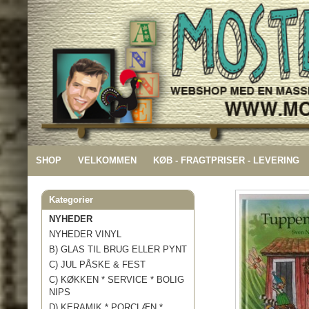
SHOP
VELKOMMEN
KØB - FRAGTPRISER - LEVERING
Kategorier
NYHEDER
NYHEDER VINYL
B) GLAS TIL BRUG ELLER PYNT
C) JUL PÅSKE & FEST
C) KØKKEN * SERVICE * BOLIG
NIPS
D) KERAMIK * PORCLÆN *