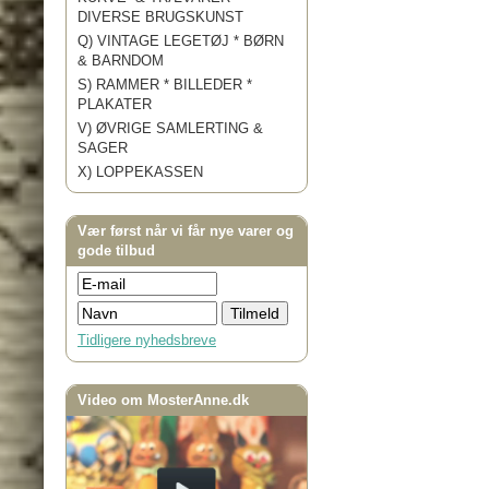
DIVERSE BRUGSKUNST
Q) VINTAGE LEGETØJ * BØRN
& BARNDOM
S) RAMMER * BILLEDER *
PLAKATER
V) ØVRIGE SAMLERTING &
SAGER
X) LOPPEKASSEN
Vær først når vi får nye varer og
gode tilbud
Tidligere nyhedsbreve
Video om MosterAnne.dk