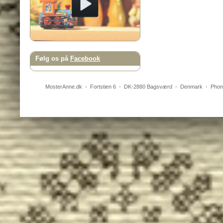
Følg os på
Facebook
MosterAnne.dk
-
Fortstien 6
- DK-
2880
Bagsværd
-
Denmark
- Pho