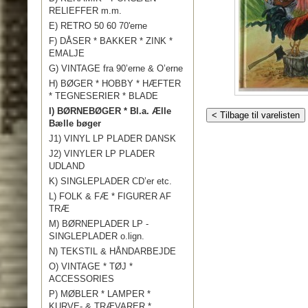
RELIEFFER m.m.
E) RETRO 50 60 70'erne
F) DÅSER * BAKKER * ZINK *
EMALJE
G) VINTAGE fra 90’erne & O’erne
H) BØGER * HOBBY * HÆFTER
* TEGNESERIER * BLADE
I) BØRNEBØGER * Bl.a. Ælle
< Tilbage til varelisten
Bælle bøger
J1) VINYL LP PLADER DANSK
J2) VINYLER LP PLADER
UDLAND
K) SINGLEPLADER CD’er etc.
L) FOLK & FÆ * FIGURER AF
TRÆ
M) BØRNEPLADER LP -
SINGLEPLADER o.lign.
N) TEKSTIL & HÅNDARBEJDE
O) VINTAGE * TØJ *
ACCESSORIES
P) MØBLER * LAMPER *
KURVE- & TRÆVARER *