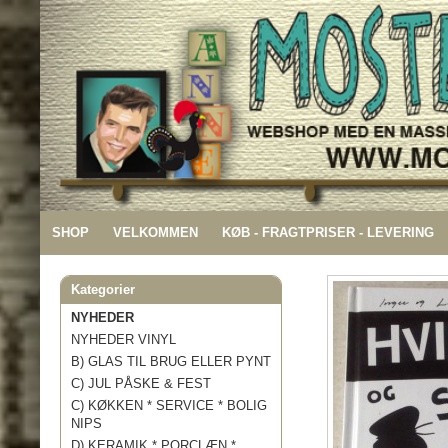
SHOP
VELKOMMEN
KØB - FRAGTPRISER - LEVERING
Kategorier
NYHEDER
NYHEDER VINYL
B) GLAS TIL BRUG ELLER PYNT
C) JUL PÅSKE & FEST
C) KØKKEN * SERVICE * BOLIG
NIPS
D) KERAMIK * PORCLÆN *