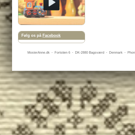
Følg os på
Facebook
MosterAnne.dk
-
Fortstien 6
- DK-
2880
Bagsværd
-
Denmark
- Pho