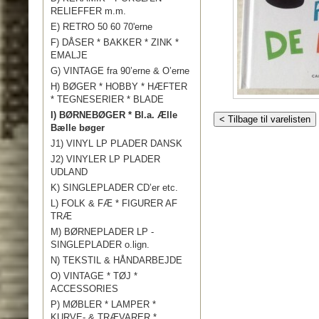
RELIEFFER m.m.
E) RETRO 50 60 70'erne
F) DÅSER * BAKKER * ZINK *
EMALJE
G) VINTAGE fra 90’erne & O’erne
H) BØGER * HOBBY * HÆFTER
* TEGNESERIER * BLADE
I) BØRNEBØGER * Bl.a. Ælle
< Tilbage til varelisten
Bælle bøger
J1) VINYL LP PLADER DANSK
J2) VINYLER LP PLADER
UDLAND
K) SINGLEPLADER CD’er etc.
L) FOLK & FÆ * FIGURER AF
TRÆ
M) BØRNEPLADER LP -
SINGLEPLADER o.lign.
N) TEKSTIL & HÅNDARBEJDE
O) VINTAGE * TØJ *
ACCESSORIES
P) MØBLER * LAMPER *
KURVE- & TRÆVARER *