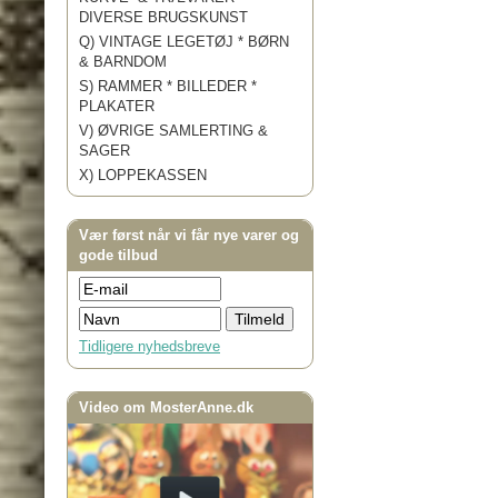
DIVERSE BRUGSKUNST
Q) VINTAGE LEGETØJ * BØRN
& BARNDOM
S) RAMMER * BILLEDER *
PLAKATER
V) ØVRIGE SAMLERTING &
SAGER
X) LOPPEKASSEN
Vær først når vi får nye varer og
gode tilbud
Tidligere nyhedsbreve
Video om MosterAnne.dk