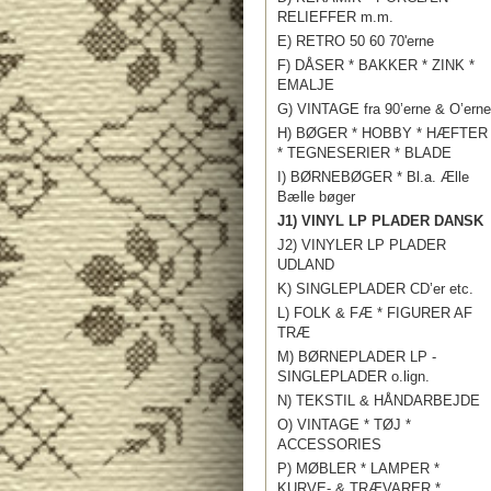
RELIEFFER m.m.
E) RETRO 50 60 70'erne
F) DÅSER * BAKKER * ZINK *
EMALJE
G) VINTAGE fra 90’erne & O’erne
H) BØGER * HOBBY * HÆFTER
* TEGNESERIER * BLADE
I) BØRNEBØGER * Bl.a. Ælle
Bælle bøger
J1) VINYL LP PLADER DANSK
J2) VINYLER LP PLADER
UDLAND
K) SINGLEPLADER CD’er etc.
L) FOLK & FÆ * FIGURER AF
TRÆ
M) BØRNEPLADER LP -
SINGLEPLADER o.lign.
N) TEKSTIL & HÅNDARBEJDE
O) VINTAGE * TØJ *
ACCESSORIES
P) MØBLER * LAMPER *
KURVE- & TRÆVARER *