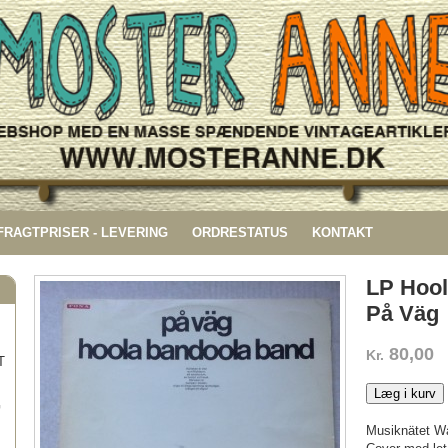
 FRAGTPRISER - LEVERING
ORDRESTATUS
KONTAKT
LP Hoo
På Väg
80,00
Kr.
T
Læg i kurv
G
Musiknätet W