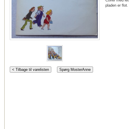
Cover med let 
pladen er flot.
< Tilbage til varelisten
Spørg MosterAnne