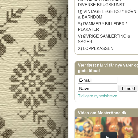
DIVERSE BRUGSKUNST
Q) VINTAGE LEGETØJ * BØRN
& BARNDOM
S) RAMMER * BILLEDER *
PLAKATER
V) ØVRIGE SAMLERTING &
SAGER
X) LOPPEKASSEN
Vær først når vi får nye varer o
gode tilbud
Tidligere nyhedsbreve
Video om MosterAnne.dk