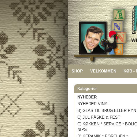
SHOP
VELKOMMEN
KØB -
Kategorier
NYHEDER
NYHEDER VINYL
B) GLAS TIL BRUG ELLER PYN
C) JUL PÅSKE & FEST
C) KØKKEN * SERVICE * BOLI
NIPS
D) KERAMIK * PORCLÆN *