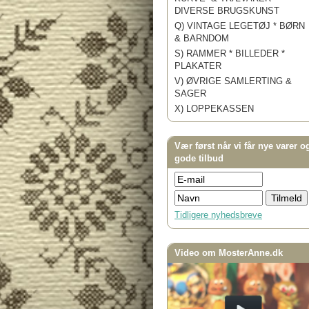
DIVERSE BRUGSKUNST
Q) VINTAGE LEGETØJ * BØRN
& BARNDOM
S) RAMMER * BILLEDER *
PLAKATER
V) ØVRIGE SAMLERTING &
SAGER
X) LOPPEKASSEN
Vær først når vi får nye varer o
gode tilbud
Tidligere nyhedsbreve
Video om MosterAnne.dk