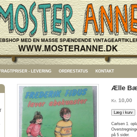
 FRAGTPRISER - LEVERING
ORDRESTATUS
KONTAKT
Ælle Bæ
10,00
Kr.
T
Læg i kurv
Carlsen 1. opl
G
Overstregning
på 5 sider.