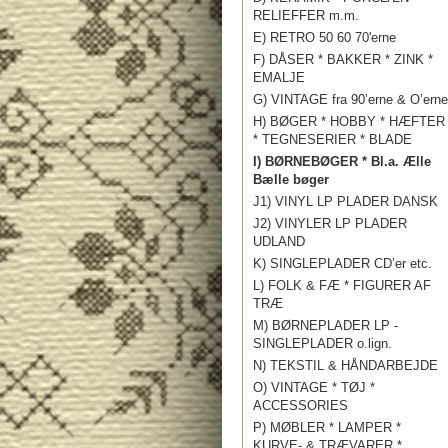
RELIEFFER m.m.
E) RETRO 50 60 70'erne
F) DÅSER * BAKKER * ZINK *
EMALJE
G) VINTAGE fra 90’erne & O’erne
H) BØGER * HOBBY * HÆFTER
* TEGNESERIER * BLADE
I) BØRNEBØGER * Bl.a. Ælle
Bælle bøger
J1) VINYL LP PLADER DANSK
J2) VINYLER LP PLADER
UDLAND
K) SINGLEPLADER CD’er etc.
L) FOLK & FÆ * FIGURER AF
TRÆ
M) BØRNEPLADER LP -
SINGLEPLADER o.lign.
N) TEKSTIL & HÅNDARBEJDE
O) VINTAGE * TØJ *
ACCESSORIES
P) MØBLER * LAMPER *
KURVE- & TRÆVARER *