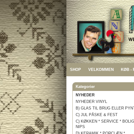
SHOP
VELKOMMEN
KØB -
Kategorier
NYHEDER
NYHEDER VINYL
B) GLAS TIL BRUG ELLER PYN
C) JUL PÅSKE & FEST
C) KØKKEN * SERVICE * BOLI
NIPS
D) KERAMIK * PORCLÆN *