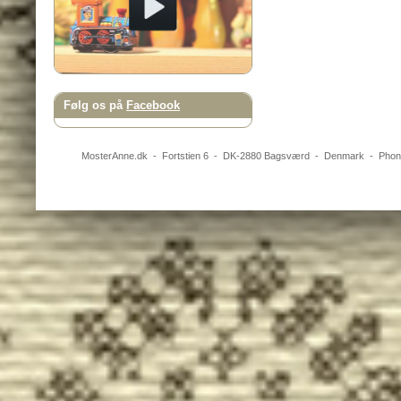
Følg os på
Facebook
MosterAnne.dk
-
Fortstien 6
- DK-
2880
Bagsværd
-
Denmark
- Pho