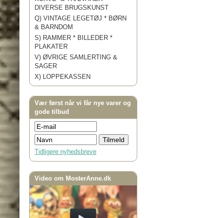
DIVERSE BRUGSKUNST
Q) VINTAGE LEGETØJ * BØRN
& BARNDOM
S) RAMMER * BILLEDER *
PLAKATER
V) ØVRIGE SAMLERTING &
SAGER
X) LOPPEKASSEN
Vær først når vi får nye varer og
gode tilbud
Tidligere nyhedsbreve
Video om MosterAnne.dk