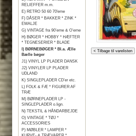
RELIEFFER m.m.
E) RETRO 50 60 70'erne
F) DÅSER * BAKKER * ZINK *
EMALJE
G) VINTAGE fra 90’erne & O’erne
H) BØGER * HOBBY * HÆFTER
* TEGNESERIER * BLADE
I) BØRNEBØGER * Bl.a. Ælle
< Tilbage til varelisten
Bælle bøger
J1) VINYL LP PLADER DANSK
J2) VINYLER LP PLADER
UDLAND
K) SINGLEPLADER CD’er etc.
L) FOLK & FÆ * FIGURER AF
TRÆ
M) BØRNEPLADER LP -
SINGLEPLADER o.lign.
N) TEKSTIL & HÅNDARBEJDE
O) VINTAGE * TØJ *
ACCESSORIES
P) MØBLER * LAMPER *
KURVE- & TRÆVARER *