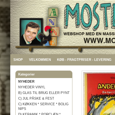
SHOP
VELKOMMEN
KØB - FRAGTPRISER - LEVERING
Kategorier
NYHEDER
NYHEDER VINYL
B) GLAS TIL BRUG ELLER PYNT
C) JUL PÅSKE & FEST
C) KØKKEN * SERVICE * BOLIG
NIPS
D) KERAMIK * PORCLÆN *