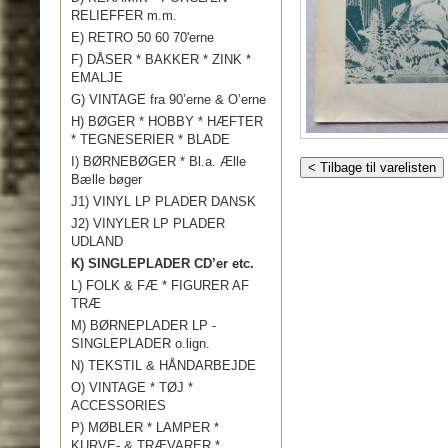
RELIEFFER m.m.
E) RETRO 50 60 70'erne
F) DÅSER * BAKKER * ZINK *
EMALJE
G) VINTAGE fra 90’erne & O’erne
H) BØGER * HOBBY * HÆFTER
* TEGNESERIER * BLADE
I) BØRNEBØGER * Bl.a. Ælle
< Tilbage til varelisten
Bælle bøger
J1) VINYL LP PLADER DANSK
J2) VINYLER LP PLADER
UDLAND
K) SINGLEPLADER CD’er etc.
L) FOLK & FÆ * FIGURER AF
TRÆ
M) BØRNEPLADER LP -
SINGLEPLADER o.lign.
N) TEKSTIL & HÅNDARBEJDE
O) VINTAGE * TØJ *
ACCESSORIES
P) MØBLER * LAMPER *
KURVE- & TRÆVARER *