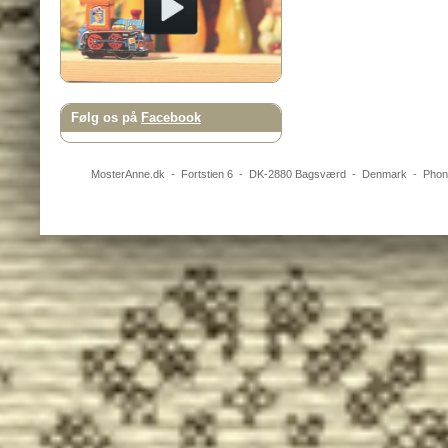
Følg os på
Facebook
MosterAnne.dk
-
Fortstien 6
- DK-
2880
Bagsværd
-
Denmark
- Pho