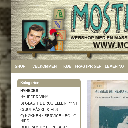
SHOP
VELKOMMEN
KØB - FRAGTPRISER - LEVERING
Kategorier
NYHEDER
NYHEDER VINYL
B) GLAS TIL BRUG ELLER PYNT
C) JUL PÅSKE & FEST
C) KØKKEN * SERVICE * BOLIG
NIPS
D) KERAMIK * PORCLÆN *