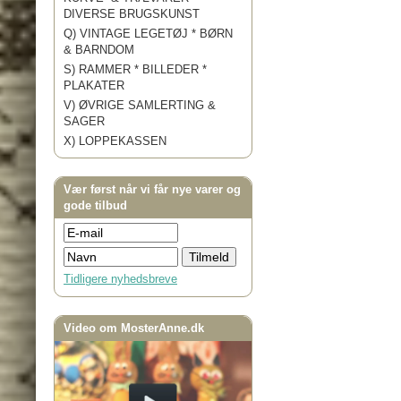
DIVERSE BRUGSKUNST
Q) VINTAGE LEGETØJ * BØRN
& BARNDOM
S) RAMMER * BILLEDER *
PLAKATER
V) ØVRIGE SAMLERTING &
SAGER
X) LOPPEKASSEN
Vær først når vi får nye varer og
gode tilbud
Tidligere nyhedsbreve
Video om MosterAnne.dk