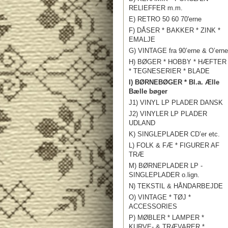
RELIEFFER m.m.
E) RETRO 50 60 70'erne
F) DÅSER * BAKKER * ZINK *
EMALJE
G) VINTAGE fra 90’erne & O’erne
H) BØGER * HOBBY * HÆFTER
* TEGNESERIER * BLADE
I) BØRNEBØGER * Bl.a. Ælle
Bælle bøger
J1) VINYL LP PLADER DANSK
J2) VINYLER LP PLADER
UDLAND
K) SINGLEPLADER CD’er etc.
L) FOLK & FÆ * FIGURER AF
TRÆ
M) BØRNEPLADER LP -
SINGLEPLADER o.lign.
N) TEKSTIL & HÅNDARBEJDE
O) VINTAGE * TØJ *
ACCESSORIES
P) MØBLER * LAMPER *
KURVE- & TRÆVARER *