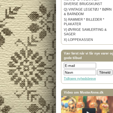
DIVERSE BRUGSKUNST
Q) VINTAGE LEGETØJ * BØRN
& BARNDOM
S) RAMMER * BILLEDER *
PLAKATER
V) ØVRIGE SAMLERTING &
SAGER
X) LOPPEKASSEN
Vær først når vi får nye varer o
gode tilbud
Tidligere nyhedsbreve
Video om MosterAnne.dk