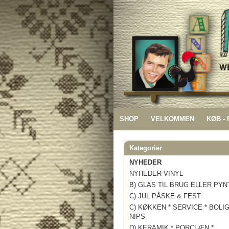
SHOP
VELKOMMEN
KØB -
Kategorier
NYHEDER
NYHEDER VINYL
B) GLAS TIL BRUG ELLER PYN
C) JUL PÅSKE & FEST
C) KØKKEN * SERVICE * BOLI
NIPS
D) KERAMIK * PORCLÆN *