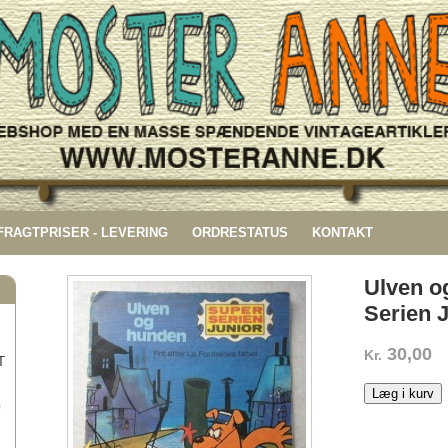
 FRAGTPRISER - LEVERING
ORDRESTATUS
KONTAKT
Ulven o
Serien 
30,00
Kr.
T
Læg i kurv
G