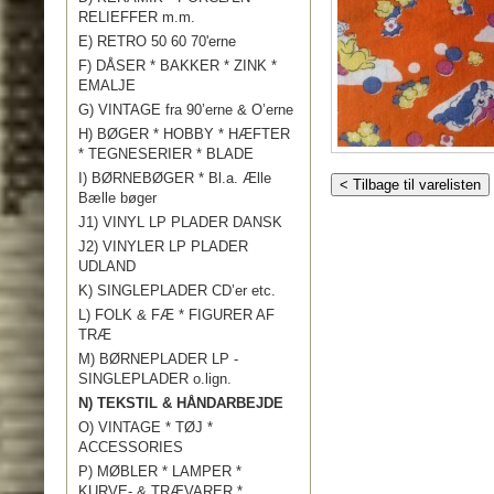
RELIEFFER m.m.
E) RETRO 50 60 70'erne
F) DÅSER * BAKKER * ZINK *
EMALJE
G) VINTAGE fra 90’erne & O’erne
H) BØGER * HOBBY * HÆFTER
* TEGNESERIER * BLADE
I) BØRNEBØGER * Bl.a. Ælle
< Tilbage til varelisten
Bælle bøger
J1) VINYL LP PLADER DANSK
J2) VINYLER LP PLADER
UDLAND
K) SINGLEPLADER CD’er etc.
L) FOLK & FÆ * FIGURER AF
TRÆ
M) BØRNEPLADER LP -
SINGLEPLADER o.lign.
N) TEKSTIL & HÅNDARBEJDE
O) VINTAGE * TØJ *
ACCESSORIES
P) MØBLER * LAMPER *
KURVE- & TRÆVARER *