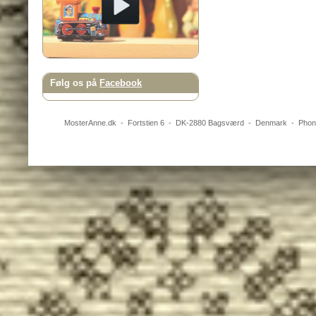
Følg os på
Facebook
MosterAnne.dk
-
Fortstien 6
- DK-
2880
Bagsværd
-
Denmark
- Pho