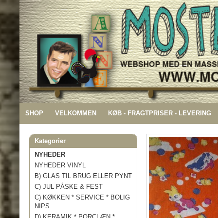
SHOP
VELKOMMEN
KØB - FRAGTPRISER - LEVERING
Kategorier
NYHEDER
NYHEDER VINYL
B) GLAS TIL BRUG ELLER PYNT
C) JUL PÅSKE & FEST
C) KØKKEN * SERVICE * BOLIG
NIPS
D) KERAMIK * PORCLÆN *