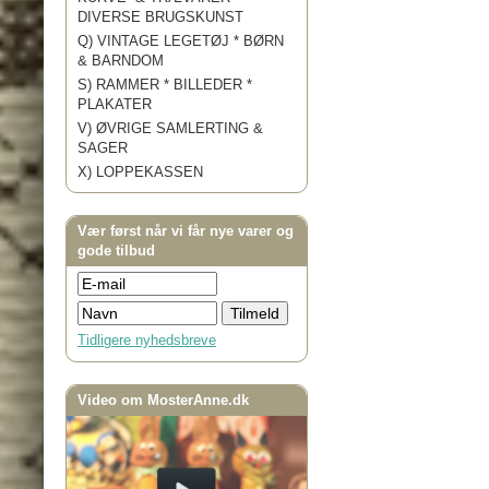
DIVERSE BRUGSKUNST
Q) VINTAGE LEGETØJ * BØRN
& BARNDOM
S) RAMMER * BILLEDER *
PLAKATER
V) ØVRIGE SAMLERTING &
SAGER
X) LOPPEKASSEN
Vær først når vi får nye varer og
gode tilbud
Tidligere nyhedsbreve
Video om MosterAnne.dk