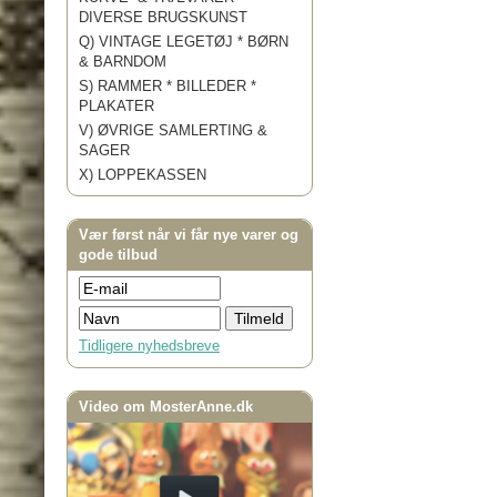
DIVERSE BRUGSKUNST
Q) VINTAGE LEGETØJ * BØRN
& BARNDOM
S) RAMMER * BILLEDER *
PLAKATER
V) ØVRIGE SAMLERTING &
SAGER
X) LOPPEKASSEN
Vær først når vi får nye varer og
gode tilbud
Tidligere nyhedsbreve
Video om MosterAnne.dk