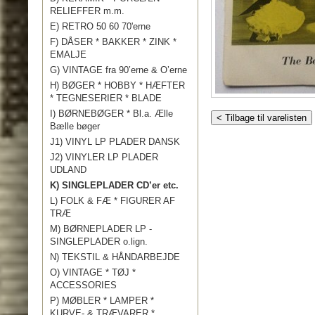
RELIEFFER m.m.
E) RETRO 50 60 70'erne
F) DÅSER * BAKKER * ZINK *
EMALJE
G) VINTAGE fra 90’erne & O’erne
H) BØGER * HOBBY * HÆFTER
* TEGNESERIER * BLADE
I) BØRNEBØGER * Bl.a. Ælle
< Tilbage til varelisten
Bælle bøger
J1) VINYL LP PLADER DANSK
J2) VINYLER LP PLADER
UDLAND
K) SINGLEPLADER CD’er etc.
L) FOLK & FÆ * FIGURER AF
TRÆ
M) BØRNEPLADER LP -
SINGLEPLADER o.lign.
N) TEKSTIL & HÅNDARBEJDE
O) VINTAGE * TØJ *
ACCESSORIES
P) MØBLER * LAMPER *
KURVE- & TRÆVARER *