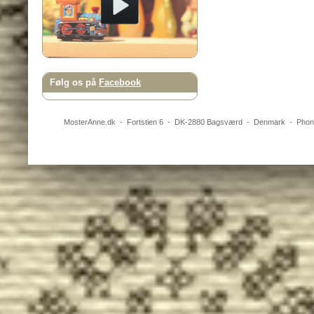
Følg os på
Facebook
MosterAnne.dk
-
Fortstien 6
- DK-
2880
Bagsværd
-
Denmark
- Pho