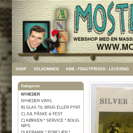
SHOP
VELKOMMEN
KØB - FRAGTPRISER - LEVERING
Kategorier
NYHEDER
NYHEDER VINYL
B) GLAS TIL BRUG ELLER PYNT
C) JUL PÅSKE & FEST
C) KØKKEN * SERVICE * BOLIG
NIPS
D) KERAMIK * PORCLÆN *