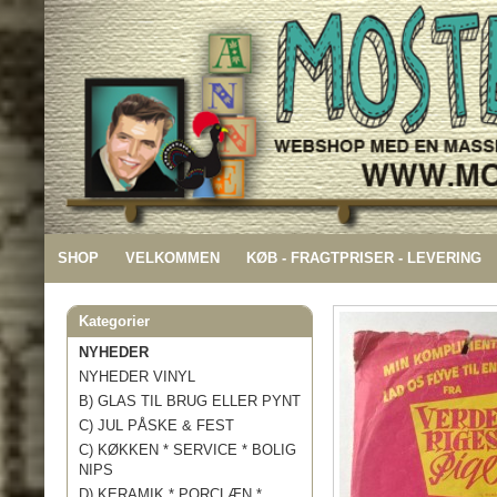
SHOP
VELKOMMEN
KØB - FRAGTPRISER - LEVERING
Kategorier
NYHEDER
NYHEDER VINYL
B) GLAS TIL BRUG ELLER PYNT
C) JUL PÅSKE & FEST
C) KØKKEN * SERVICE * BOLIG
NIPS
D) KERAMIK * PORCLÆN *