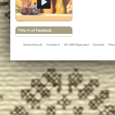
Følg os på
Facebook
MosterAnne.dk
-
Fortstien 6
- DK-
2880
Bagsværd
-
Denmark
- Pho