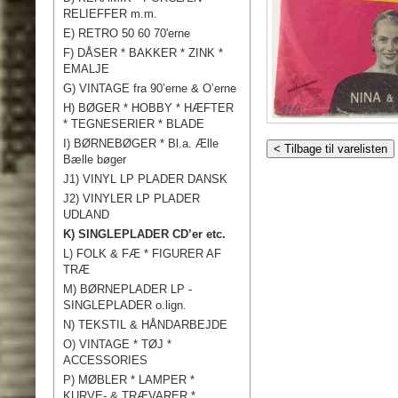
RELIEFFER m.m.
E) RETRO 50 60 70'erne
F) DÅSER * BAKKER * ZINK *
EMALJE
G) VINTAGE fra 90’erne & O’erne
H) BØGER * HOBBY * HÆFTER
* TEGNESERIER * BLADE
I) BØRNEBØGER * Bl.a. Ælle
< Tilbage til varelisten
Bælle bøger
J1) VINYL LP PLADER DANSK
J2) VINYLER LP PLADER
UDLAND
K) SINGLEPLADER CD’er etc.
L) FOLK & FÆ * FIGURER AF
TRÆ
M) BØRNEPLADER LP -
SINGLEPLADER o.lign.
N) TEKSTIL & HÅNDARBEJDE
O) VINTAGE * TØJ *
ACCESSORIES
P) MØBLER * LAMPER *
KURVE- & TRÆVARER *