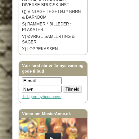
DIVERSE BRUGSKUNST
Q) VINTAGE LEGETØJ * BØRN
& BARNDOM
S) RAMMER * BILLEDER *
PLAKATER
V) ØVRIGE SAMLERTING &
SAGER
X) LOPPEKASSEN
Vær først når vi får nye varer og
gode tilbud
Tidligere nyhedsbreve
Video om MosterAnne.dk