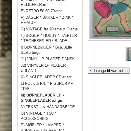
RELIEFFER m.m.
E) RETRO 50 60 70'erne
F) DÅSER * BAKKER * ZINK *
EMALJE
G) VINTAGE fra 90’erne & O’erne
H) BØGER * HOBBY * HÆFTER
* TEGNESERIER * BLADE
I) BØRNEBØGER * Bl.a. Ælle
Bælle bøger
J1) VINYL LP PLADER DANSK
J2) VINYLER LP PLADER
UDLAND
< Tilbage til varelisten
K) SINGLEPLADER CD’er etc.
L) FOLK & FÆ * FIGURER AF
TRÆ
M) BØRNEPLADER LP -
SINGLEPLADER o.lign.
N) TEKSTIL & HÅNDARBEJDE
O) VINTAGE * TØJ *
ACCESSORIES
P) MØBLER * LAMPER *
KURVE- & TRÆVARER *