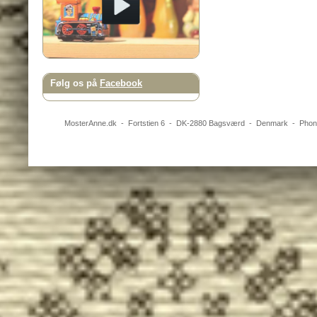
Følg os på
Facebook
MosterAnne.dk
-
Fortstien 6
- DK-
2880
Bagsværd
-
Denmark
- Pho