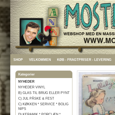
SHOP
VELKOMMEN
KØB - FRAGTPRISER - LEVERING
Kategorier
NYHEDER
NYHEDER VINYL
B) GLAS TIL BRUG ELLER PYNT
C) JUL PÅSKE & FEST
C) KØKKEN * SERVICE * BOLIG
NIPS
D) KERAMIK * PORCLÆN *