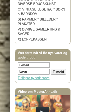
DIVERSE BRUGSKUNST
Q) VINTAGE LEGETØJ * BØRN
& BARNDOM
S) RAMMER * BILLEDER *
PLAKATER
V) ØVRIGE SAMLERTING &
SAGER
X) LOPPEKASSEN
Vær først når vi får nye varer og
gode tilbud
Tidligere nyhedsbreve
Video om MosterAnne.dk