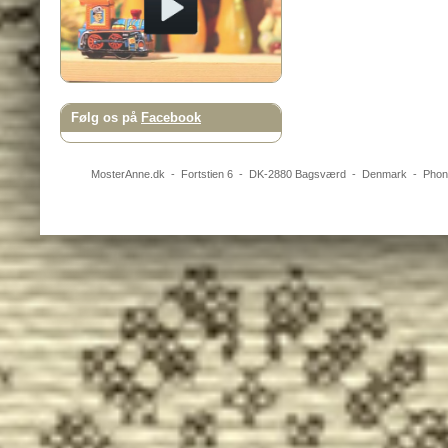
Følg os på
Facebook
MosterAnne.dk
-
Fortstien 6
- DK-
2880
Bagsværd
-
Denmark
- Pho