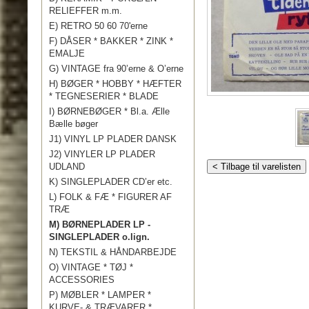
RELIEFFER m.m.
E) RETRO 50 60 70'erne
F) DÅSER * BAKKER * ZINK *
EMALJE
G) VINTAGE fra 90’erne & O’erne
H) BØGER * HOBBY * HÆFTER
* TEGNESERIER * BLADE
I) BØRNEBØGER * Bl.a. Ælle
Bælle bøger
J1) VINYL LP PLADER DANSK
J2) VINYLER LP PLADER
UDLAND
< Tilbage til varelisten
K) SINGLEPLADER CD’er etc.
L) FOLK & FÆ * FIGURER AF
TRÆ
M) BØRNEPLADER LP -
SINGLEPLADER o.lign.
N) TEKSTIL & HÅNDARBEJDE
O) VINTAGE * TØJ *
ACCESSORIES
P) MØBLER * LAMPER *
KURVE- & TRÆVARER *