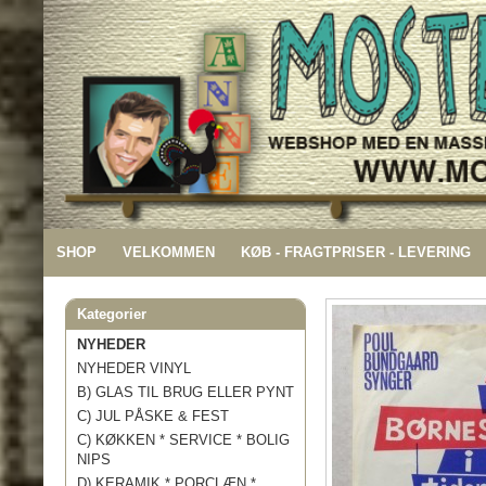
SHOP
VELKOMMEN
KØB - FRAGTPRISER - LEVERING
Kategorier
NYHEDER
NYHEDER VINYL
B) GLAS TIL BRUG ELLER PYNT
C) JUL PÅSKE & FEST
C) KØKKEN * SERVICE * BOLIG
NIPS
D) KERAMIK * PORCLÆN *