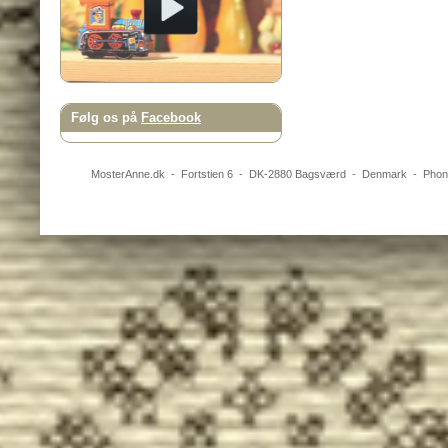
Følg os på
Facebook
MosterAnne.dk
-
Fortstien 6
- DK-
2880
Bagsværd
-
Denmark
- Pho