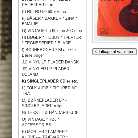
RELIEFFER m.m.
E) RETRO 50 60 70'erne
F) DÅSER * BAKKER * ZINK *
EMALJE
G) VINTAGE fra 90’erne & O’erne
H) BØGER * HOBBY * HÆFTER
* TEGNESERIER * BLADE
I) BØRNEBØGER * Bl.a. Ælle
< Tilbage til varelisten
Bælle bøger
J1) VINYL LP PLADER DANSK
J2) VINYLER LP PLADER
UDLAND
K) SINGLEPLADER CD’er etc.
L) FOLK & FÆ * FIGURER AF
TRÆ
M) BØRNEPLADER LP -
SINGLEPLADER o.lign.
N) TEKSTIL & HÅNDARBEJDE
O) VINTAGE * TØJ *
ACCESSORIES
P) MØBLER * LAMPER *
KURVE- & TRÆVARER *