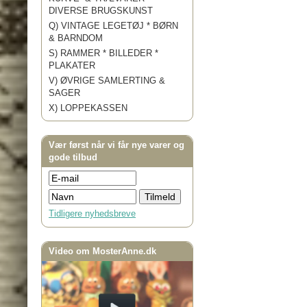
DIVERSE BRUGSKUNST
Q) VINTAGE LEGETØJ * BØRN
& BARNDOM
S) RAMMER * BILLEDER *
PLAKATER
V) ØVRIGE SAMLERTING &
SAGER
X) LOPPEKASSEN
Vær først når vi får nye varer og
gode tilbud
Tidligere nyhedsbreve
Video om MosterAnne.dk