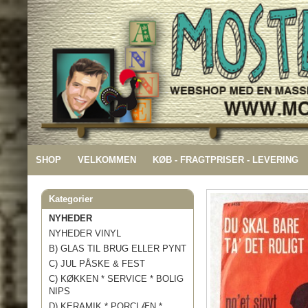
SHOP
VELKOMMEN
KØB - FRAGTPRISER - LEVERING
Kategorier
NYHEDER
NYHEDER VINYL
B) GLAS TIL BRUG ELLER PYNT
C) JUL PÅSKE & FEST
C) KØKKEN * SERVICE * BOLIG
NIPS
D) KERAMIK * PORCLÆN *