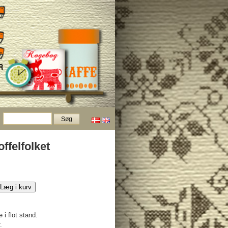
ffelfolket
Læg i kurv
 i flot stand.
.