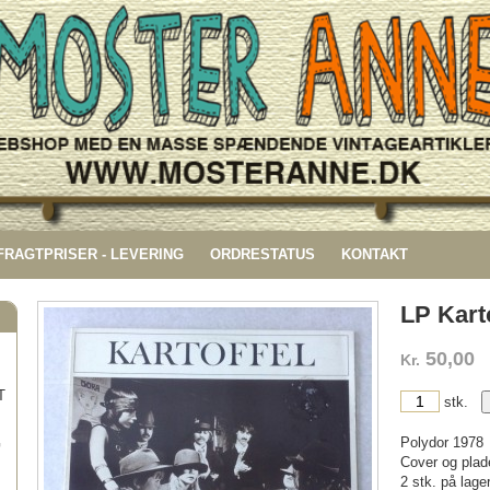
 FRAGTPRISER - LEVERING
ORDRESTATUS
KONTAKT
LP Karto
50,00
Kr.
T
stk.
Polydor 1978
G
Cover og plade
2 stk. på lager