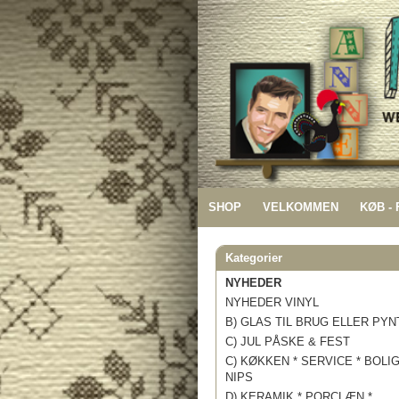
SHOP
VELKOMMEN
KØB -
Kategorier
NYHEDER
NYHEDER VINYL
B) GLAS TIL BRUG ELLER PYN
C) JUL PÅSKE & FEST
C) KØKKEN * SERVICE * BOLI
NIPS
D) KERAMIK * PORCLÆN *