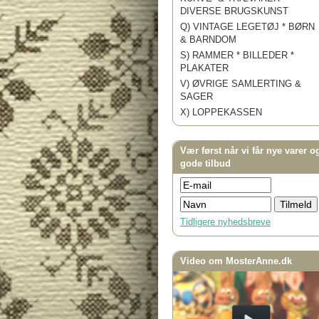
DIVERSE BRUGSKUNST
Q) VINTAGE LEGETØJ * BØRN
& BARNDOM
S) RAMMER * BILLEDER *
PLAKATER
V) ØVRIGE SAMLERTING &
SAGER
X) LOPPEKASSEN
Vær først når vi får nye varer o
gode tilbud
Tidligere nyhedsbreve
Video om MosterAnne.dk