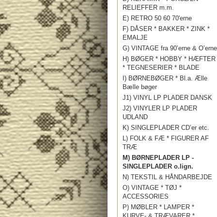
RELIEFFER m.m.
E) RETRO 50 60 70'erne
F) DÅSER * BAKKER * ZINK *
EMALJE
G) VINTAGE fra 90’erne & O’erne
H) BØGER * HOBBY * HÆFTER
* TEGNESERIER * BLADE
I) BØRNEBØGER * Bl.a. Ælle
Bælle bøger
J1) VINYL LP PLADER DANSK
J2) VINYLER LP PLADER
UDLAND
K) SINGLEPLADER CD’er etc.
L) FOLK & FÆ * FIGURER AF
TRÆ
M) BØRNEPLADER LP -
SINGLEPLADER o.lign.
N) TEKSTIL & HÅNDARBEJDE
O) VINTAGE * TØJ *
ACCESSORIES
P) MØBLER * LAMPER *
KURVE- & TRÆVARER *