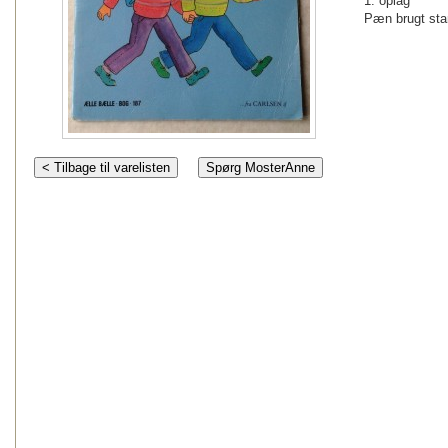
1. oplag
Pæn brugt sta
< Tilbage til varelisten
Spørg MosterAnne