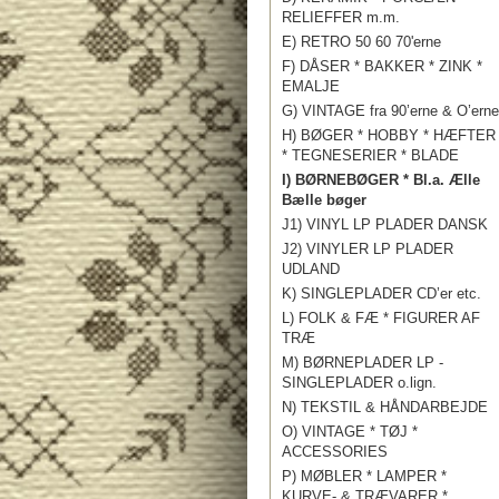
RELIEFFER m.m.
E) RETRO 50 60 70'erne
F) DÅSER * BAKKER * ZINK *
EMALJE
G) VINTAGE fra 90’erne & O’erne
H) BØGER * HOBBY * HÆFTER
* TEGNESERIER * BLADE
I) BØRNEBØGER * Bl.a. Ælle
Bælle bøger
J1) VINYL LP PLADER DANSK
J2) VINYLER LP PLADER
UDLAND
K) SINGLEPLADER CD’er etc.
L) FOLK & FÆ * FIGURER AF
TRÆ
M) BØRNEPLADER LP -
SINGLEPLADER o.lign.
N) TEKSTIL & HÅNDARBEJDE
O) VINTAGE * TØJ *
ACCESSORIES
P) MØBLER * LAMPER *
KURVE- & TRÆVARER *