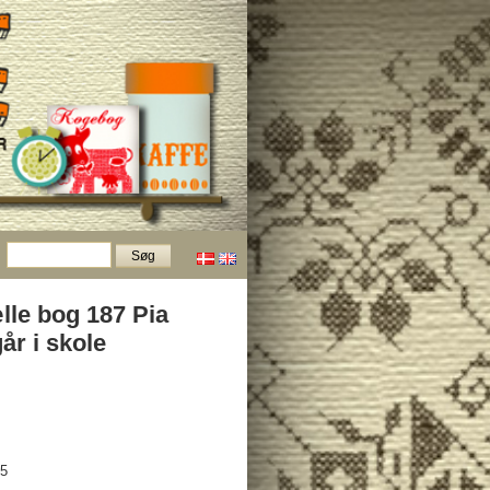
lle bog 187 Pia
år i skole
85