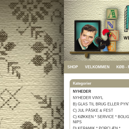
SHOP
VELKOMMEN
KØB -
Kategorier
NYHEDER
NYHEDER VINYL
B) GLAS TIL BRUG ELLER PYN
C) JUL PÅSKE & FEST
C) KØKKEN * SERVICE * BOLI
NIPS
D) KERAMIK * PORCLÆN *