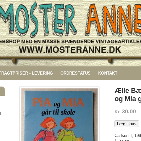
 FRAGTPRISER - LEVERING
ORDRESTATUS
KONTAKT
Ælle Bæ
og Mia g
30,00
Kr.
T
Læg i kurv
G
Carlsen if, 19