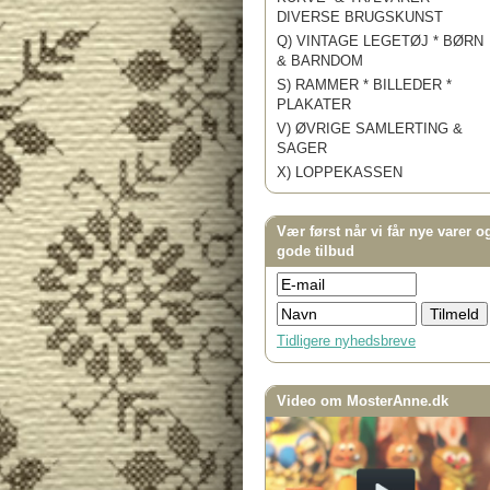
DIVERSE BRUGSKUNST
Q) VINTAGE LEGETØJ * BØRN
& BARNDOM
S) RAMMER * BILLEDER *
PLAKATER
V) ØVRIGE SAMLERTING &
SAGER
X) LOPPEKASSEN
Vær først når vi får nye varer o
gode tilbud
Tidligere nyhedsbreve
Video om MosterAnne.dk