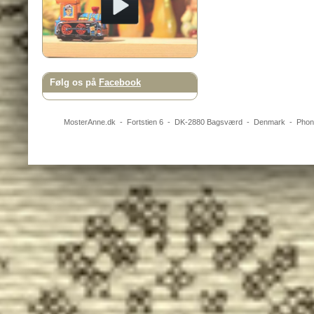
Følg os på
Facebook
MosterAnne.dk
-
Fortstien 6
- DK-
2880
Bagsværd
-
Denmark
- Pho