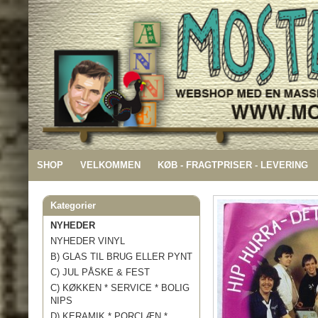
SHOP
VELKOMMEN
KØB - FRAGTPRISER - LEVERING
Kategorier
NYHEDER
NYHEDER VINYL
B) GLAS TIL BRUG ELLER PYNT
C) JUL PÅSKE & FEST
C) KØKKEN * SERVICE * BOLIG
NIPS
D) KERAMIK * PORCLÆN *