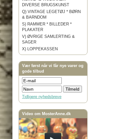
DIVERSE BRUGSKUNST
Q) VINTAGE LEGETØJ * BØRN
& BARNDOM
S) RAMMER * BILLEDER *
PLAKATER
V) ØVRIGE SAMLERTING &
SAGER
X) LOPPEKASSEN
Vær først når vi får nye varer og
gode tilbud
Tidligere nyhedsbreve
Video om MosterAnne.dk