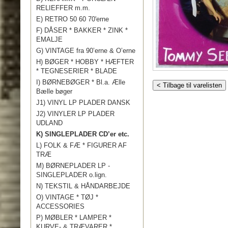
RELIEFFER m.m.
E) RETRO 50 60 70'erne
F) DÅSER * BAKKER * ZINK *
EMALJE
G) VINTAGE fra 90’erne & O’erne
H) BØGER * HOBBY * HÆFTER
* TEGNESERIER * BLADE
I) BØRNEBØGER * Bl.a. Ælle
< Tilbage til varelisten
Bælle bøger
J1) VINYL LP PLADER DANSK
J2) VINYLER LP PLADER
UDLAND
K) SINGLEPLADER CD’er etc.
L) FOLK & FÆ * FIGURER AF
TRÆ
M) BØRNEPLADER LP -
SINGLEPLADER o.lign.
N) TEKSTIL & HÅNDARBEJDE
O) VINTAGE * TØJ *
ACCESSORIES
P) MØBLER * LAMPER *
KURVE- & TRÆVARER *