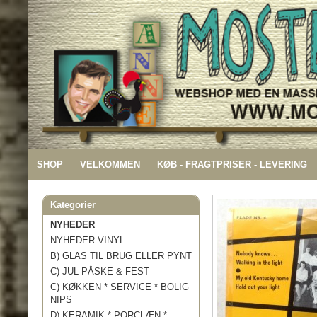
SHOP
VELKOMMEN
KØB - FRAGTPRISER - LEVERING
Kategorier
NYHEDER
NYHEDER VINYL
B) GLAS TIL BRUG ELLER PYNT
C) JUL PÅSKE & FEST
C) KØKKEN * SERVICE * BOLIG
NIPS
D) KERAMIK * PORCLÆN *