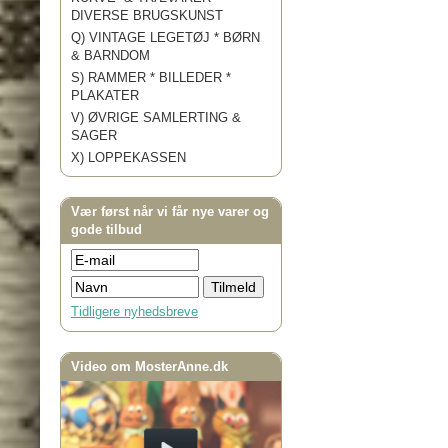
DIVERSE BRUGSKUNST
Q) VINTAGE LEGETØJ * BØRN
& BARNDOM
S) RAMMER * BILLEDER *
PLAKATER
V) ØVRIGE SAMLERTING &
SAGER
X) LOPPEKASSEN
Vær først når vi får nye varer og
gode tilbud
Tidligere nyhedsbreve
Video om MosterAnne.dk