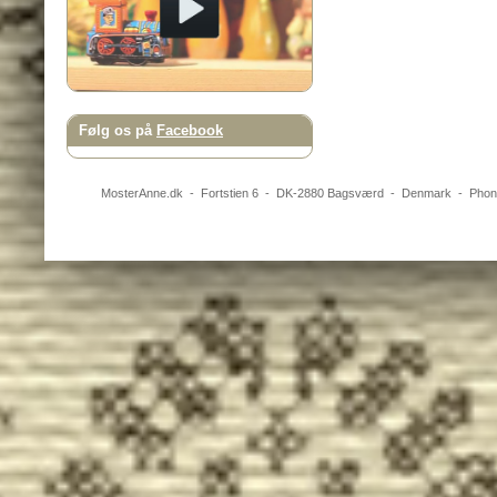
Følg os på
Facebook
MosterAnne.dk
-
Fortstien 6
- DK-
2880
Bagsværd
-
Denmark
- Pho