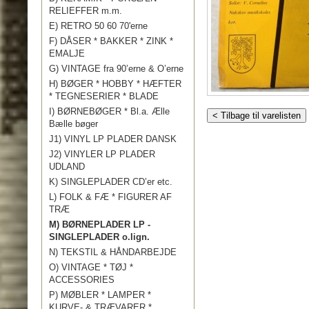
RELIEFFER m.m.
E) RETRO 50 60 70'erne
F) DÅSER * BAKKER * ZINK *
EMALJE
G) VINTAGE fra 90’erne & O’erne
H) BØGER * HOBBY * HÆFTER
* TEGNESERIER * BLADE
I) BØRNEBØGER * Bl.a. Ælle
< Tilbage til varelisten
Bælle bøger
J1) VINYL LP PLADER DANSK
J2) VINYLER LP PLADER
UDLAND
K) SINGLEPLADER CD’er etc.
L) FOLK & FÆ * FIGURER AF
TRÆ
M) BØRNEPLADER LP -
SINGLEPLADER o.lign.
N) TEKSTIL & HÅNDARBEJDE
O) VINTAGE * TØJ *
ACCESSORIES
P) MØBLER * LAMPER *
KURVE- & TRÆVARER *