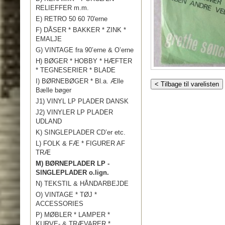
RELIEFFER m.m.
E) RETRO 50 60 70'erne
F) DÅSER * BAKKER * ZINK *
EMALJE
G) VINTAGE fra 90’erne & O’erne
H) BØGER * HOBBY * HÆFTER
* TEGNESERIER * BLADE
I) BØRNEBØGER * Bl.a. Ælle
< Tilbage til varelisten
Bælle bøger
J1) VINYL LP PLADER DANSK
J2) VINYLER LP PLADER
UDLAND
K) SINGLEPLADER CD’er etc.
L) FOLK & FÆ * FIGURER AF
TRÆ
M) BØRNEPLADER LP -
SINGLEPLADER o.lign.
N) TEKSTIL & HÅNDARBEJDE
O) VINTAGE * TØJ *
ACCESSORIES
P) MØBLER * LAMPER *
KURVE- & TRÆVARER *