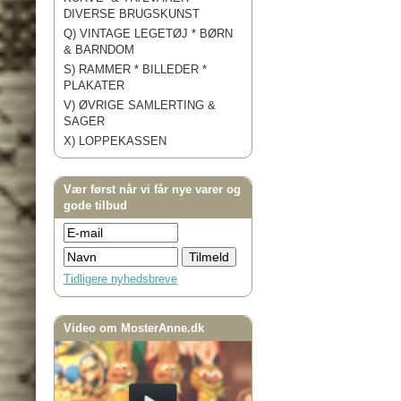
DIVERSE BRUGSKUNST
Q) VINTAGE LEGETØJ * BØRN
& BARNDOM
S) RAMMER * BILLEDER *
PLAKATER
V) ØVRIGE SAMLERTING &
SAGER
X) LOPPEKASSEN
Vær først når vi får nye varer og
gode tilbud
Tidligere nyhedsbreve
Video om MosterAnne.dk