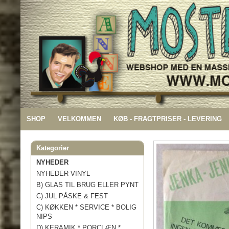
SHOP
VELKOMMEN
KØB - FRAGTPRISER - LEVERING
Kategorier
NYHEDER
NYHEDER VINYL
B) GLAS TIL BRUG ELLER PYNT
C) JUL PÅSKE & FEST
C) KØKKEN * SERVICE * BOLIG
NIPS
D) KERAMIK * PORCLÆN *