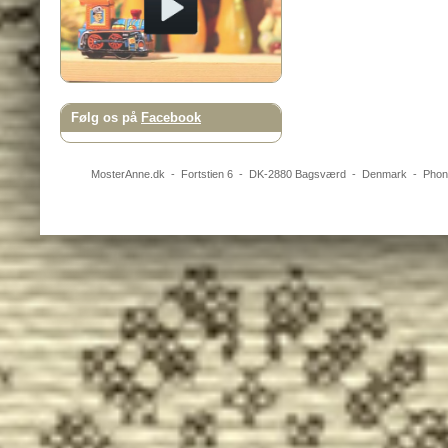
Følg os på
Facebook
MosterAnne.dk
-
Fortstien 6
- DK-
2880
Bagsværd
-
Denmark
- Pho