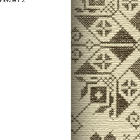
 med let slid.
.