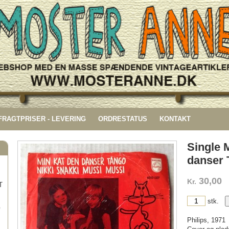
 FRAGTPRISER - LEVERING
ORDRESTATUS
KONTAKT
Single 
danser 
30,00
Kr.
T
stk.
G
Philips, 1971