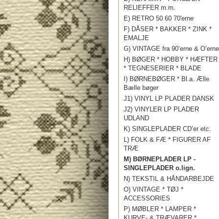
RELIEFFER m.m.
E) RETRO 50 60 70'erne
F) DÅSER * BAKKER * ZINK *
EMALJE
G) VINTAGE fra 90’erne & O’erne
H) BØGER * HOBBY * HÆFTER
* TEGNESERIER * BLADE
I) BØRNEBØGER * Bl.a. Ælle
Bælle bøger
J1) VINYL LP PLADER DANSK
J2) VINYLER LP PLADER
UDLAND
K) SINGLEPLADER CD’er etc.
L) FOLK & FÆ * FIGURER AF
TRÆ
M) BØRNEPLADER LP -
SINGLEPLADER o.lign.
N) TEKSTIL & HÅNDARBEJDE
O) VINTAGE * TØJ *
ACCESSORIES
P) MØBLER * LAMPER *
KURVE- & TRÆVARER *