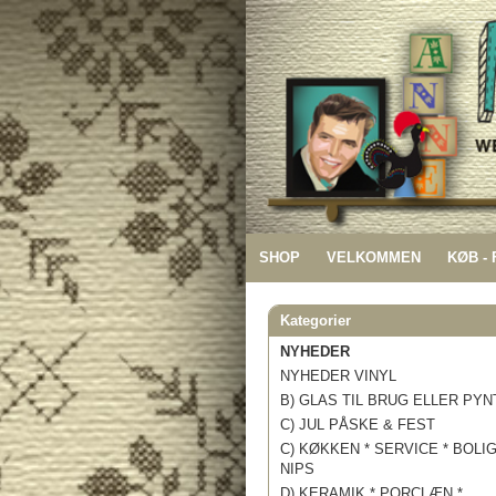
SHOP
VELKOMMEN
KØB -
Kategorier
NYHEDER
NYHEDER VINYL
B) GLAS TIL BRUG ELLER PYN
C) JUL PÅSKE & FEST
C) KØKKEN * SERVICE * BOLI
NIPS
D) KERAMIK * PORCLÆN *