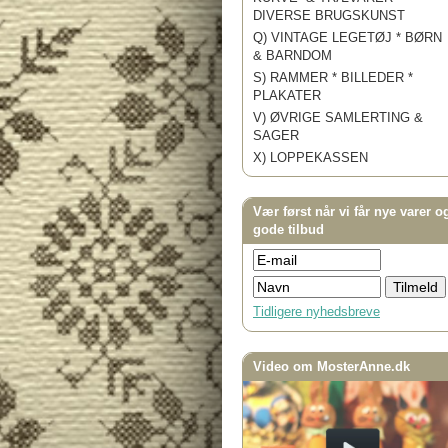
DIVERSE BRUGSKUNST
Q) VINTAGE LEGETØJ * BØRN
& BARNDOM
S) RAMMER * BILLEDER *
PLAKATER
V) ØVRIGE SAMLERTING &
SAGER
X) LOPPEKASSEN
Vær først når vi får nye varer o
gode tilbud
Tidligere nyhedsbreve
Video om MosterAnne.dk