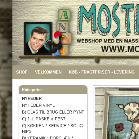
SHOP
VELKOMMEN
KØB - FRAGTPRISER - LEVERING
Kategorier
NYHEDER
NYHEDER VINYL
B) GLAS TIL BRUG ELLER PYNT
C) JUL PÅSKE & FEST
C) KØKKEN * SERVICE * BOLIG
NIPS
D) KERAMIK * PORCLÆN *