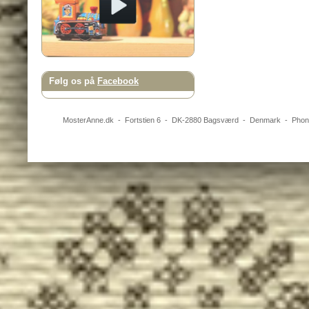
Følg os på
Facebook
MosterAnne.dk
-
Fortstien 6
- DK-
2880
Bagsværd
-
Denmark
- Pho