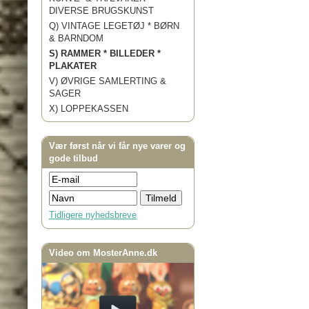
DIVERSE BRUGSKUNST
Q) VINTAGE LEGETØJ * BØRN
& BARNDOM
S) RAMMER * BILLEDER *
PLAKATER
V) ØVRIGE SAMLERTING &
SAGER
X) LOPPEKASSEN
Vær først når vi får nye varer og
gode tilbud
Tidligere nyhedsbreve
Video om MosterAnne.dk