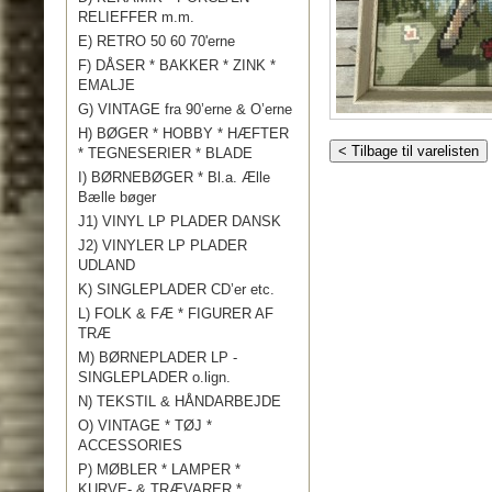
RELIEFFER m.m.
E) RETRO 50 60 70'erne
F) DÅSER * BAKKER * ZINK *
EMALJE
G) VINTAGE fra 90’erne & O’erne
H) BØGER * HOBBY * HÆFTER
< Tilbage til varelisten
* TEGNESERIER * BLADE
I) BØRNEBØGER * Bl.a. Ælle
Bælle bøger
J1) VINYL LP PLADER DANSK
J2) VINYLER LP PLADER
UDLAND
K) SINGLEPLADER CD’er etc.
L) FOLK & FÆ * FIGURER AF
TRÆ
M) BØRNEPLADER LP -
SINGLEPLADER o.lign.
N) TEKSTIL & HÅNDARBEJDE
O) VINTAGE * TØJ *
ACCESSORIES
P) MØBLER * LAMPER *
KURVE- & TRÆVARER *