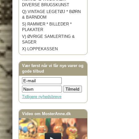
DIVERSE BRUGSKUNST
Q) VINTAGE LEGETØJ * BØRN
& BARNDOM
S) RAMMER * BILLEDER *
PLAKATER
V) ØVRIGE SAMLERTING &
SAGER
X) LOPPEKASSEN
Vær først når vi får nye varer og
gode tilbud
Tidligere nyhedsbreve
Video om MosterAnne.dk