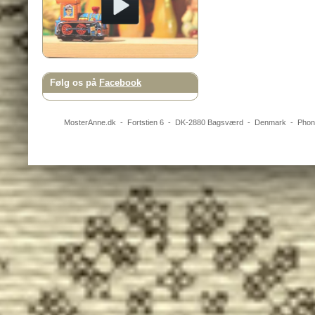
Følg os på
Facebook
MosterAnne.dk
-
Fortstien 6
- DK-
2880
Bagsværd
-
Denmark
- Pho