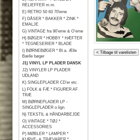
RELIEFFER m.m.
E) RETRO 50 60 70'erne
F) DÅSER * BAKKER * ZINK *
EMALJE
G) VINTAGE fra 90’erne & O’erne
H) BØGER * HOBBY * HÆFTER
* TEGNESERIER * BLADE
I) BØRNEBØGER * Bl.a. Ælle
< Tilbage til varelisten
Bælle bøger
J1) VINYL LP PLADER DANSK
J2) VINYLER LP PLADER
UDLAND
K) SINGLEPLADER CD’er etc.
L) FOLK & FÆ * FIGURER AF
TRÆ
M) BØRNEPLADER LP -
SINGLEPLADER o.lign.
N) TEKSTIL & HÅNDARBEJDE
O) VINTAGE * TØJ *
ACCESSORIES
P) MØBLER * LAMPER *
KURVE- & TRÆVARER *