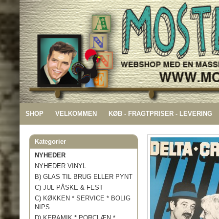
SHOP
VELKOMMEN
KØB - FRAGTPRISER - LEVERING
Kategorier
NYHEDER
NYHEDER VINYL
B) GLAS TIL BRUG ELLER PYNT
C) JUL PÅSKE & FEST
C) KØKKEN * SERVICE * BOLIG
NIPS
D) KERAMIK * PORCLÆN *