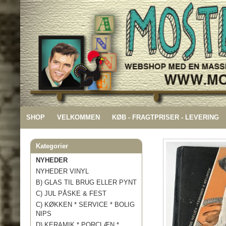
SHOP
VELKOMMEN
KØB - FRAGTPRISER - LEVERING
Kategorier
NYHEDER
NYHEDER VINYL
B) GLAS TIL BRUG ELLER PYNT
C) JUL PÅSKE & FEST
C) KØKKEN * SERVICE * BOLIG
NIPS
D) KERAMIK * PORCLÆN *