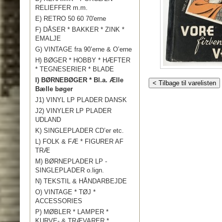
RELIEFFER m.m.
E) RETRO 50 60 70'erne
F) DÅSER * BAKKER * ZINK *
EMALJE
G) VINTAGE fra 90’erne & O’erne
H) BØGER * HOBBY * HÆFTER
* TEGNESERIER * BLADE
I) BØRNEBØGER * Bl.a. Ælle
< Tilbage til varelisten
Bælle bøger
J1) VINYL LP PLADER DANSK
J2) VINYLER LP PLADER
UDLAND
K) SINGLEPLADER CD’er etc.
L) FOLK & FÆ * FIGURER AF
TRÆ
M) BØRNEPLADER LP -
SINGLEPLADER o.lign.
N) TEKSTIL & HÅNDARBEJDE
O) VINTAGE * TØJ *
ACCESSORIES
P) MØBLER * LAMPER *
KURVE- & TRÆVARER *