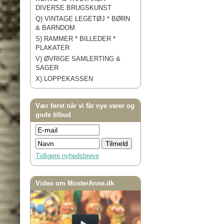
DIVERSE BRUGSKUNST
Q) VINTAGE LEGETØJ * BØRN
& BARNDOM
S) RAMMER * BILLEDER *
PLAKATER
V) ØVRIGE SAMLERTING &
SAGER
X) LOPPEKASSEN
Vær først når vi får nye varer og
gode tilbud
Tidligere nyhedsbreve
Video om MosterAnne.dk