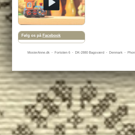
Følg os på
Facebook
MosterAnne.dk
-
Fortstien 6
- DK-
2880
Bagsværd
-
Denmark
- Pho