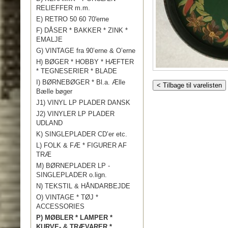
RELIEFFER m.m.
E) RETRO 50 60 70'erne
F) DÅSER * BAKKER * ZINK *
EMALJE
G) VINTAGE fra 90’erne & O’erne
H) BØGER * HOBBY * HÆFTER
* TEGNESERIER * BLADE
I) BØRNEBØGER * Bl.a. Ælle
< Tilbage til varelisten
Bælle bøger
J1) VINYL LP PLADER DANSK
J2) VINYLER LP PLADER
UDLAND
K) SINGLEPLADER CD’er etc.
L) FOLK & FÆ * FIGURER AF
TRÆ
M) BØRNEPLADER LP -
SINGLEPLADER o.lign.
N) TEKSTIL & HÅNDARBEJDE
O) VINTAGE * TØJ *
ACCESSORIES
P) MØBLER * LAMPER *
KURVE- & TRÆVARER *