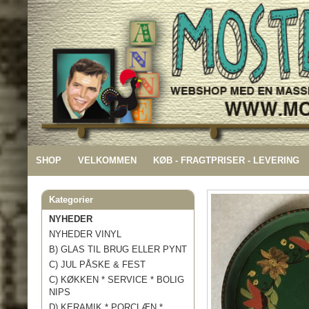
SHOP
VELKOMMEN
KØB - FRAGTPRISER - LEVERING
Kategorier
NYHEDER
NYHEDER VINYL
B) GLAS TIL BRUG ELLER PYNT
C) JUL PÅSKE & FEST
C) KØKKEN * SERVICE * BOLIG
NIPS
D) KERAMIK * PORCLÆN *