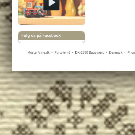
Følg os på
Facebook
MosterAnne.dk
-
Fortstien 6
- DK-
2880
Bagsværd
-
Denmark
- Pho