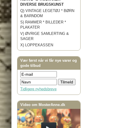
DIVERSE BRUGSKUNST
Q) VINTAGE LEGETØJ * BØRN
& BARNDOM
S) RAMMER * BILLEDER *
PLAKATER
V) ØVRIGE SAMLERTING &
SAGER
X) LOPPEKASSEN
Vær først når vi får nye varer og
gode tilbud
Tidligere nyhedsbreve
Video om MosterAnne.dk