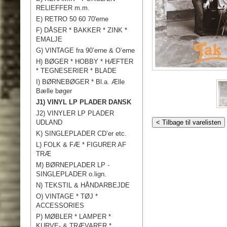
RELIEFFER m.m.
E) RETRO 50 60 70'erne
F) DÅSER * BAKKER * ZINK *
EMALJE
G) VINTAGE fra 90’erne & O’erne
H) BØGER * HOBBY * HÆFTER
* TEGNESERIER * BLADE
I) BØRNEBØGER * Bl.a. Ælle
Bælle bøger
J1) VINYL LP PLADER DANSK
J2) VINYLER LP PLADER
UDLAND
< Tilbage til varelisten
K) SINGLEPLADER CD’er etc.
L) FOLK & FÆ * FIGURER AF
TRÆ
M) BØRNEPLADER LP -
SINGLEPLADER o.lign.
N) TEKSTIL & HÅNDARBEJDE
O) VINTAGE * TØJ *
ACCESSORIES
P) MØBLER * LAMPER *
KURVE- & TRÆVARER *