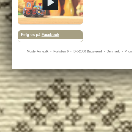
Følg os på
Facebook
MosterAnne.dk
-
Fortstien 6
- DK-
2880
Bagsværd
-
Denmark
- Pho