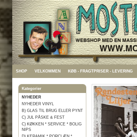
SHOP
VELKOMMEN
KØB - FRAGTPRISER - LEVERING
Kategorier
NYHEDER
NYHEDER VINYL
B) GLAS TIL BRUG ELLER PYNT
C) JUL PÅSKE & FEST
C) KØKKEN * SERVICE * BOLIG
NIPS
D) KERAMIK * PORCLÆN *