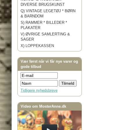
DIVERSE BRUGSKUNST
Q) VINTAGE LEGETØJ * BØRN
& BARNDOM
S) RAMMER * BILLEDER *
PLAKATER
V) ØVRIGE SAMLERTING &
SAGER
X) LOPPEKASSEN
Vær først når vi får nye varer og
gode tilbud
Tidligere nyhedsbreve
Video om MosterAnne.dk