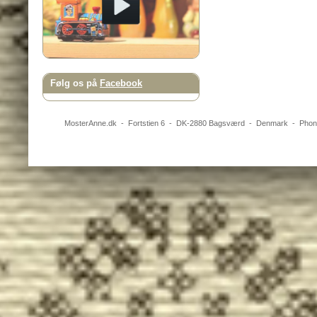
Følg os på
Facebook
MosterAnne.dk
-
Fortstien 6
- DK-
2880
Bagsværd
-
Denmark
- Pho