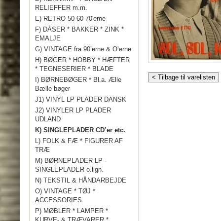
RELIEFFER m.m.
E) RETRO 50 60 70'erne
F) DÅSER * BAKKER * ZINK *
EMALJE
G) VINTAGE fra 90’erne & O’erne
H) BØGER * HOBBY * HÆFTER
* TEGNESERIER * BLADE
< Tilbage til varelisten
I) BØRNEBØGER * Bl.a. Ælle
Bælle bøger
J1) VINYL LP PLADER DANSK
J2) VINYLER LP PLADER
UDLAND
K) SINGLEPLADER CD’er etc.
L) FOLK & FÆ * FIGURER AF
TRÆ
M) BØRNEPLADER LP -
SINGLEPLADER o.lign.
N) TEKSTIL & HÅNDARBEJDE
O) VINTAGE * TØJ *
ACCESSORIES
P) MØBLER * LAMPER *
KURVE- & TRÆVARER *