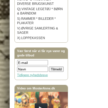
DIVERSE BRUGSKUNST
Q) VINTAGE LEGETØJ * BØRN
& BARNDOM
S) RAMMER * BILLEDER *
PLAKATER
V) ØVRIGE SAMLERTING &
SAGER
X) LOPPEKASSEN
Vær først når vi får nye varer og
gode tilbud
Tidligere nyhedsbreve
Video om MosterAnne.dk