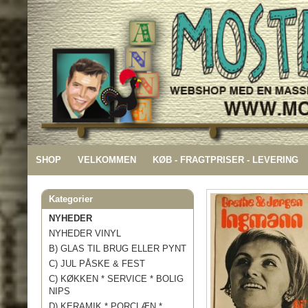
SHOP
VELKOMMEN
KØB - FRAGTPRISER - LEVERING
Kategorier
NYHEDER
NYHEDER VINYL
B) GLAS TIL BRUG ELLER PYNT
C) JUL PÅSKE & FEST
C) KØKKEN * SERVICE * BOLIG
NIPS
D) KERAMIK * PORCLÆN *