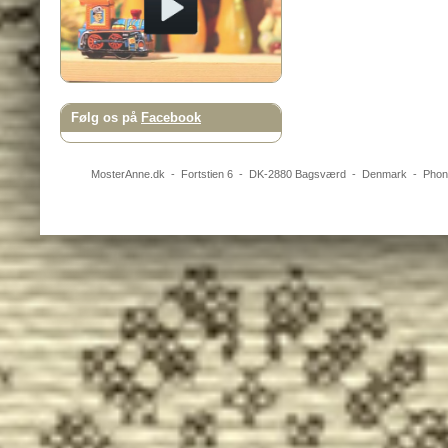
Følg os på
Facebook
MosterAnne.dk
-
Fortstien 6
- DK-
2880
Bagsværd
-
Denmark
- Pho