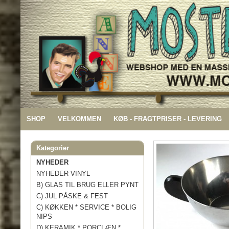
SHOP
VELKOMMEN
KØB - FRAGTPRISER - LEVERING
Kategorier
NYHEDER
NYHEDER VINYL
B) GLAS TIL BRUG ELLER PYNT
C) JUL PÅSKE & FEST
C) KØKKEN * SERVICE * BOLIG
NIPS
D) KERAMIK * PORCLÆN *