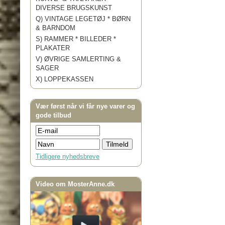
DIVERSE BRUGSKUNST
Q) VINTAGE LEGETØJ * BØRN
& BARNDOM
S) RAMMER * BILLEDER *
PLAKATER
V) ØVRIGE SAMLERTING &
SAGER
X) LOPPEKASSEN
Vær først når vi får nye varer og
gode tilbud
Tidligere nyhedsbreve
Video om MosterAnne.dk