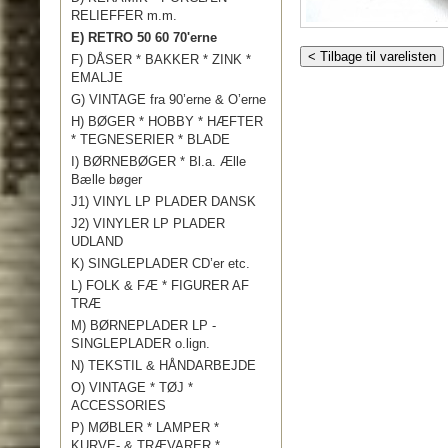
RELIEFFER m.m.
E) RETRO 50 60 70'erne
< Tilbage til varelisten
F) DÅSER * BAKKER * ZINK *
EMALJE
G) VINTAGE fra 90’erne & O’erne
H) BØGER * HOBBY * HÆFTER
* TEGNESERIER * BLADE
I) BØRNEBØGER * Bl.a. Ælle
Bælle bøger
J1) VINYL LP PLADER DANSK
J2) VINYLER LP PLADER
UDLAND
K) SINGLEPLADER CD’er etc.
L) FOLK & FÆ * FIGURER AF
TRÆ
M) BØRNEPLADER LP -
SINGLEPLADER o.lign.
N) TEKSTIL & HÅNDARBEJDE
O) VINTAGE * TØJ *
ACCESSORIES
P) MØBLER * LAMPER *
KURVE- & TRÆVARER *