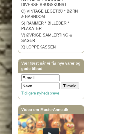
DIVERSE BRUGSKUNST
Q) VINTAGE LEGETØJ * BØRN
& BARNDOM
S) RAMMER * BILLEDER *
PLAKATER
V) ØVRIGE SAMLERTING &
SAGER
X) LOPPEKASSEN
Vær først når vi får nye varer og
gode tilbud
Tidligere nyhedsbreve
Video om MosterAnne.dk