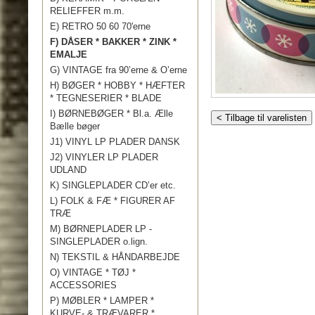
RELIEFFER m.m.
E) RETRO 50 60 70'erne
F) DÅSER * BAKKER * ZINK *
EMALJE
G) VINTAGE fra 90’erne & O’erne
H) BØGER * HOBBY * HÆFTER
* TEGNESERIER * BLADE
I) BØRNEBØGER * Bl.a. Ælle
< Tilbage til varelisten
Bælle bøger
J1) VINYL LP PLADER DANSK
J2) VINYLER LP PLADER
UDLAND
K) SINGLEPLADER CD’er etc.
L) FOLK & FÆ * FIGURER AF
TRÆ
M) BØRNEPLADER LP -
SINGLEPLADER o.lign.
N) TEKSTIL & HÅNDARBEJDE
O) VINTAGE * TØJ *
ACCESSORIES
P) MØBLER * LAMPER *
KURVE- & TRÆVARER *