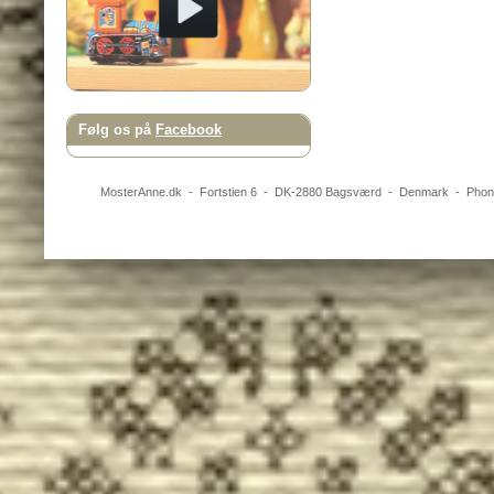
Følg os på
Facebook
MosterAnne.dk
-
Fortstien 6
- DK-
2880
Bagsværd
-
Denmark
- Pho