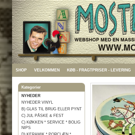
SHOP
VELKOMMEN
KØB - FRAGTPRISER - LEVERING
Kategorier
NYHEDER
NYHEDER VINYL
B) GLAS TIL BRUG ELLER PYNT
C) JUL PÅSKE & FEST
C) KØKKEN * SERVICE * BOLIG
NIPS
D) KERAMIK * PORCLÆN *