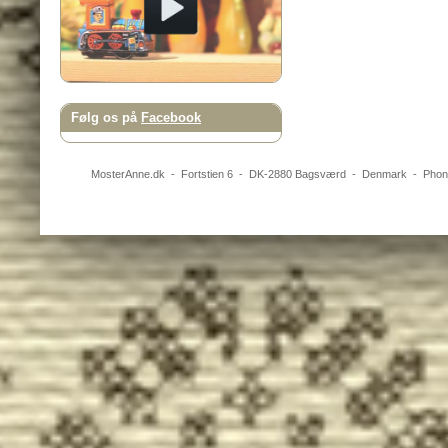
Følg os på
Facebook
MosterAnne.dk
-
Fortstien 6
- DK-
2880
Bagsværd
-
Denmark
- Pho