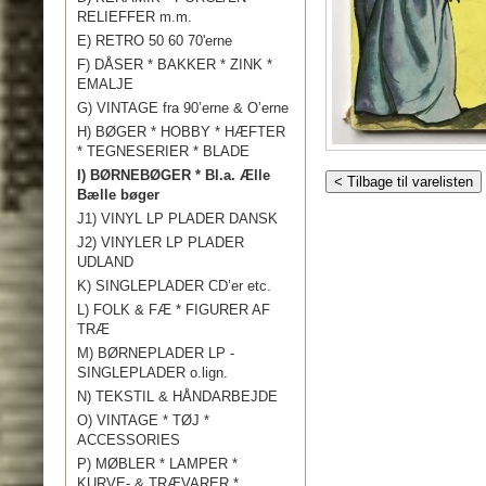
RELIEFFER m.m.
E) RETRO 50 60 70'erne
F) DÅSER * BAKKER * ZINK *
EMALJE
G) VINTAGE fra 90’erne & O’erne
H) BØGER * HOBBY * HÆFTER
* TEGNESERIER * BLADE
I) BØRNEBØGER * Bl.a. Ælle
< Tilbage til varelisten
Bælle bøger
J1) VINYL LP PLADER DANSK
J2) VINYLER LP PLADER
UDLAND
K) SINGLEPLADER CD’er etc.
L) FOLK & FÆ * FIGURER AF
TRÆ
M) BØRNEPLADER LP -
SINGLEPLADER o.lign.
N) TEKSTIL & HÅNDARBEJDE
O) VINTAGE * TØJ *
ACCESSORIES
P) MØBLER * LAMPER *
KURVE- & TRÆVARER *