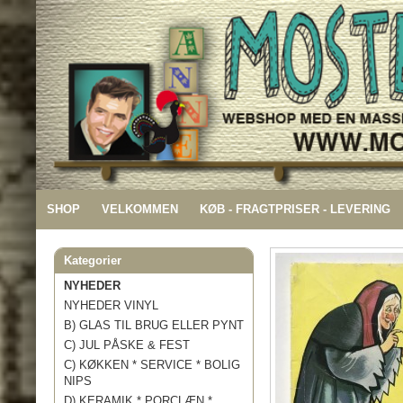
SHOP
VELKOMMEN
KØB - FRAGTPRISER - LEVERING
Kategorier
NYHEDER
NYHEDER VINYL
B) GLAS TIL BRUG ELLER PYNT
C) JUL PÅSKE & FEST
C) KØKKEN * SERVICE * BOLIG
NIPS
D) KERAMIK * PORCLÆN *