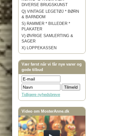
DIVERSE BRUGSKUNST
Q) VINTAGE LEGETØJ * BØRN
& BARNDOM
S) RAMMER * BILLEDER *
PLAKATER
V) ØVRIGE SAMLERTING &
SAGER
X) LOPPEKASSEN
Vær først når vi får nye varer og
gode tilbud
Tidligere nyhedsbreve
Video om MosterAnne.dk