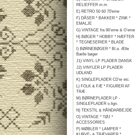
RELIEFFER m.m.
E) RETRO 50 60 70'erne
F) DÅSER * BAKKER * ZINK *
EMALJE
G) VINTAGE fra 90’erne & O’erne
H) BØGER * HOBBY * HÆFTER
* TEGNESERIER * BLADE
I) BØRNEBØGER * Bl.a. Ælle
Bælle bøger
J1) VINYL LP PLADER DANSK
J2) VINYLER LP PLADER
UDLAND
K) SINGLEPLADER CD’er etc.
L) FOLK & FÆ * FIGURER AF
TRÆ
M) BØRNEPLADER LP -
SINGLEPLADER o.lign.
N) TEKSTIL & HÅNDARBEJDE
O) VINTAGE * TØJ *
ACCESSORIES
P) MØBLER * LAMPER *
KURVE- & TRÆVARER *