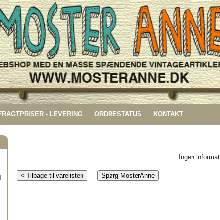
 FRAGTPRISER - LEVERING
ORDRESTATUS
KONTAKT
Ingen informa
< Tilbage til varelisten
Spørg MosterAnne
T
G