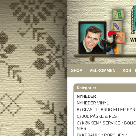
SHOP
VELKOMMEN
KØB -
Kategorier
NYHEDER
NYHEDER VINYL
B) GLAS TIL BRUG ELLER PYN
C) JUL PÅSKE & FEST
C) KØKKEN * SERVICE * BOLI
NIPS
D) KERAMIK * PORCLÆN *