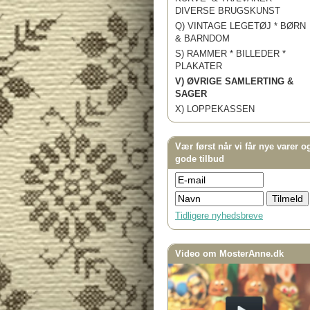
DIVERSE BRUGSKUNST
Q) VINTAGE LEGETØJ * BØRN
& BARNDOM
S) RAMMER * BILLEDER *
PLAKATER
V) ØVRIGE SAMLERTING &
SAGER
X) LOPPEKASSEN
Vær først når vi får nye varer o
gode tilbud
Tidligere nyhedsbreve
Video om MosterAnne.dk