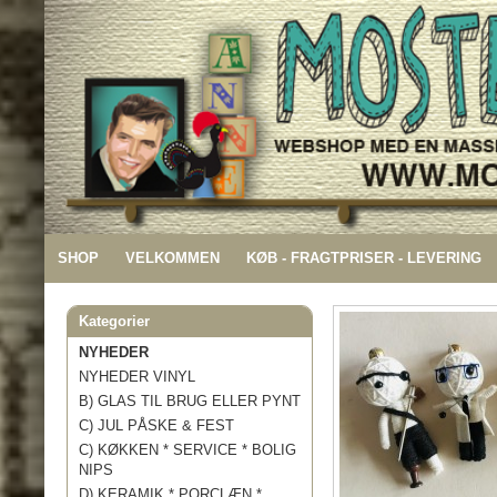
SHOP
VELKOMMEN
KØB - FRAGTPRISER - LEVERING
Kategorier
NYHEDER
NYHEDER VINYL
B) GLAS TIL BRUG ELLER PYNT
C) JUL PÅSKE & FEST
C) KØKKEN * SERVICE * BOLIG
NIPS
D) KERAMIK * PORCLÆN *