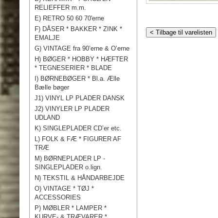
RELIEFFER m.m.
E) RETRO 50 60 70'erne
F) DÅSER * BAKKER * ZINK *
< Tilbage til varelisten
EMALJE
G) VINTAGE fra 90’erne & O’erne
H) BØGER * HOBBY * HÆFTER
* TEGNESERIER * BLADE
I) BØRNEBØGER * Bl.a. Ælle
Bælle bøger
J1) VINYL LP PLADER DANSK
J2) VINYLER LP PLADER
UDLAND
K) SINGLEPLADER CD’er etc.
L) FOLK & FÆ * FIGURER AF
TRÆ
M) BØRNEPLADER LP -
SINGLEPLADER o.lign.
N) TEKSTIL & HÅNDARBEJDE
O) VINTAGE * TØJ *
ACCESSORIES
P) MØBLER * LAMPER *
KURVE- & TRÆVARER *