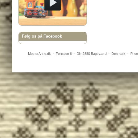
Følg os på
Facebook
MosterAnne.dk
-
Fortstien 6
- DK-
2880
Bagsværd
-
Denmark
- Pho