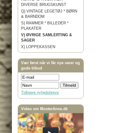
DIVERSE BRUGSKUNST
Q) VINTAGE LEGETØJ * BØRN
& BARNDOM
S) RAMMER * BILLEDER *
PLAKATER
V) ØVRIGE SAMLERTING &
SAGER
X) LOPPEKASSEN
Vær først når vi får nye varer og
gode tilbud
Tidligere nyhedsbreve
Video om MosterAnne.dk